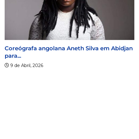
angolana Aneth Silva em Abidjan
Visa For Mus
9 de Abril, 20
26