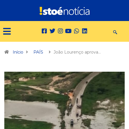
Início
PAÍS
João Lourenço aprova…