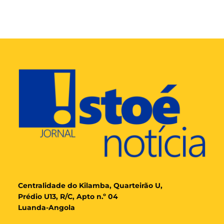
Cent
ralidade
do Kilamba, Quarteirão U,
Prédio U13, R/C, Apto n.º 04
Luanda-Angola