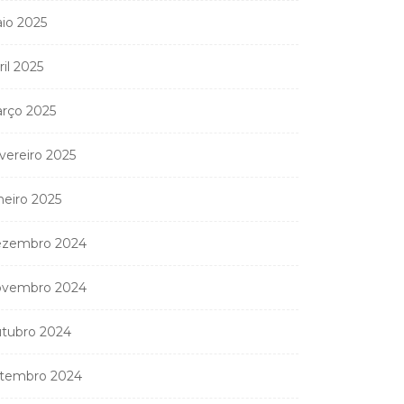
Aneth Silva em Abidjan
io 2025
para...
9 de Abril, 2026
ril 2025
rço 2025
nistério Público
vereiro 2025
anda apreender os 20
partamentos...
neiro 2025
11 de Junho, 2026
zembro 2024
vembro 2024
tubro 2024
tembro 2024