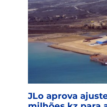
JLo aprova ajuste
milhões kz para 