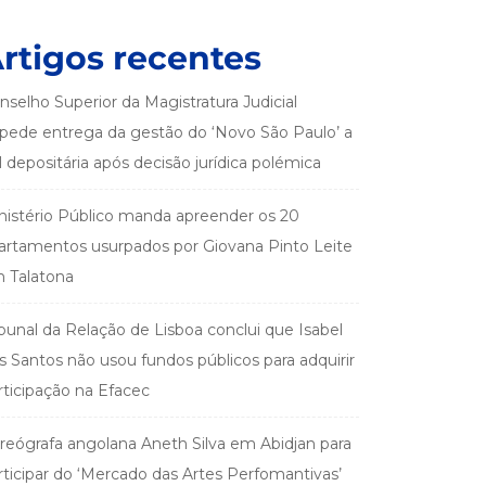
rtigos recentes
nselho Superior da Magistratura Judicial
pede entrega da gestão do ‘Novo São Paulo’ a
el depositária após decisão jurídica polémica
nistério Público manda apreender os 20
artamentos usurpados por Giovana Pinto Leite
 Talatona
ibunal da Relação de Lisboa conclui que Isabel
s Santos não usou fundos públicos para adquirir
rticipação na Efacec
reógrafa angolana Aneth Silva em Abidjan para
rticipar do ‘Mercado das Artes Perfomantivas’