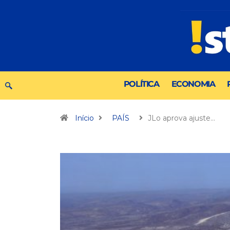
POLÍTICA
ECONOMIA
Início
PAÍS
JLo aprova ajuste…