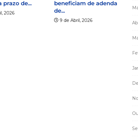
 prazo de...
beneficiam de adenda
Ma
de...
l, 2026
9 de Abril, 2026
Ab
Ma
Mi
Fe
m
a
Ja
De
No
Ou
Se