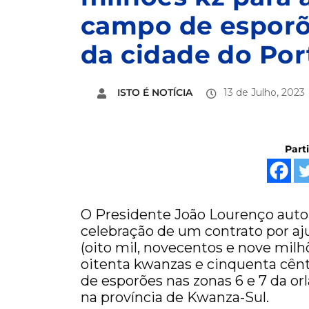
campo de esporõe
da cidade do Po
ISTO É NOTÍCIA
13 de Julho, 2023
Part
O Presidente João Lourenço autori
celebração de um contrato por aju
(oito mil, novecentos e nove milh
oitenta kwanzas e cinquenta cên
de esporões nas zonas 6 e 7 da or
na província de Kwanza-Sul.