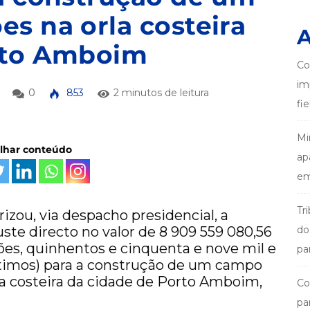
s na orla costeira
A
rto Amboim
Co
im
0
853
2 minutos de leitura
fi
Mi
ilhar conteúdo
ap
em
Tr
zou, via despacho presidencial, a
ste directo no valor de 8 909 559 080,56
do
ões, quinhentos e cinquenta e nove mil e
pa
timos) para a construção de um campo
la costeira da cidade de Porto Amboim,
Co
pa