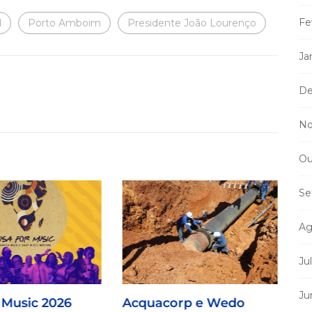
Fe
l
Porto Amboim
Presidente João Lourenço
Ja
De
No
Ou
Se
Ag
Ju
Ju
 Music 2026
Acquacorp e Wedo