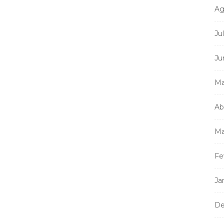
Ag
Ju
Ju
Ma
Ab
Ma
Fe
Ja
De