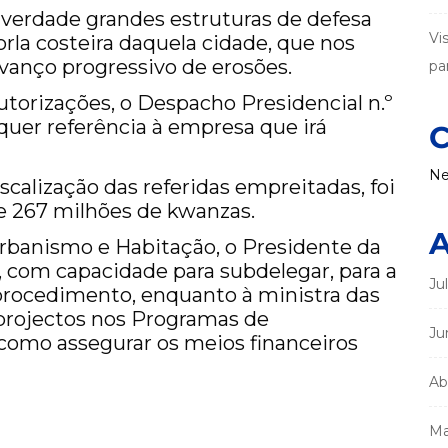
a verdade grandes estruturas de defesa
Vi
 orla costeira daquela cidade, que nos
vanço progressivo de erosões.
par
torizações, o Despacho Presidencial n.º
alquer referência à empresa que irá
C
Ne
iscalização das referidas empreitadas, foi
e 267 milhões de kwanzas.
A
Urbanismo e Habitação, o Presidente da
 com capacidade para subdelegar, para a
Ju
procedimento, enquanto à ministra das
 projectos nos Programas de
Ju
como assegurar os meios financeiros
Ab
Ma