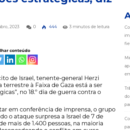
A
bro, 2023
0
444
3 minutos de leitura
Co
im
fi
ilhar conteúdo
Mi
ap
em
to de Israel, tenente-general Herzi
a terrestre à Faixa de Gaza está a ser
Tr
icas”, no 18.º dia de guerra contra o
do
pa
tar em conferência de imprensa, o grupo
do o ataque surpresa a Israel de 7 de
Co
de mais de 1.400 pessoas, na maioria
pa