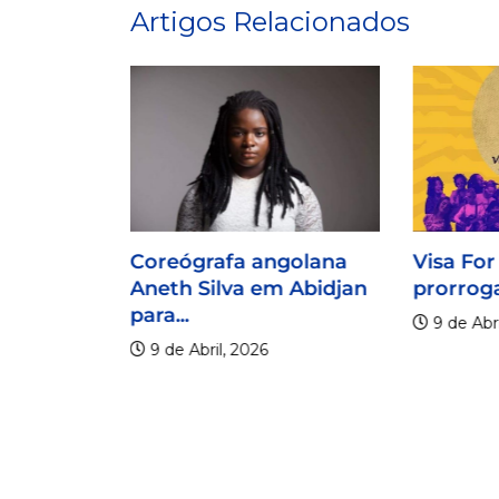
Artigos Relacionados
Coreógrafa angolana
Visa For
Aneth Silva em Abidjan
prorroga
para...
9 de Abri
9 de Abril, 2026
lico
er os 20