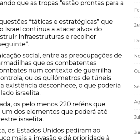
rando que as tropas “estão prontas para a
Fe
uestões “táticas e estratégicas” que
Ja
o Israel continua a atacar alvos do
truir infraestruturas e recolher
De
seguinte”.
cação social, entre as preocupações de
No
 armadilhas que os combatentes
 combates num contexto de guerrilha
Ou
ontrola, ou os quilómetros de túneis
ja existência desconhece, o que poderia
Se
ado israelita.
Ag
cada, os pelo menos 220 reféns que
, um dos elementos que poderá até
Ju
stre israelita.
ta, os Estados Unidos pediram ao
Ju
co mais a invasão e dê prioridade à