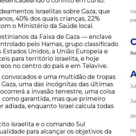
, desencadeando o conflito em curso.
mentos israelitas sobre Gaza, que
Vi
anos, 40% dos quais crianças, 22%
par
om o Ministério da Saúde local.
estinianos da Faixa de Gaza — enclave
C
ntrolado pelo Hamas, grupo classificado
s Estados Unidos, a União Europeia e
Ne
is para território israelita, e hoje
reos no centro do país e em Telavive.
A
s convocados e uma multidão de tropas
 Gaza, uma das incógnitas das últimas
Ju
correrá a invasão terrestre, uma coisa
como garantida, mas que primeiro
Ju
r adiada, enquanto Israel calcula todas
Ab
ito israelita e o comando Sul
alidade para alcançar os objetivos da
Ma