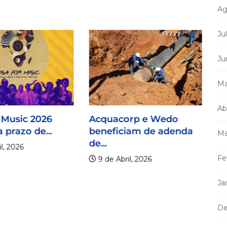
Ag
Ju
Ju
Ma
Ab
 Music 2026
Acquacorp e Wedo
 prazo de...
beneficiam de adenda
Ma
de...
l, 2026
Fe
9 de Abril, 2026
Ja
De
Mi
m