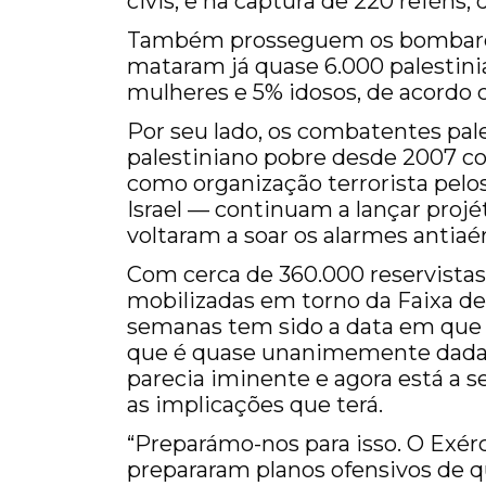
civis, e na captura de 220 reféns
Também prosseguem os bombardea
mataram já quase 6.000 palestini
mulheres e 5% idosos, de acordo c
Por seu lado, os combatentes pal
palestiniano pobre desde 2007 co
como organização terrorista pelo
Israel — continuam a lançar projéte
voltaram a soar os alarmes antiaé
Com cerca de 360.000 reservista
mobilizadas em torno da Faixa de
semanas tem sido a data em que o
que é quase unanimemente dada 
parecia iminente e agora está a se
as implicações que terá.
“Preparámo-nos para isso. O Exérc
prepararam planos ofensivos de qu