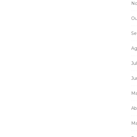
No
a
Ou
Se
Ag
Ju
Ju
Ma
Ab
Ma