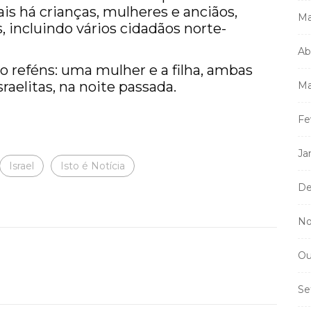
ais há crianças, mulheres e anciãos,
Ma
, incluindo vários cidadãos norte-
Ab
o reféns: uma mulher e a filha, ambas
raelitas, na noite passada.
Ma
Fe
Ja
Israel
Isto é Notícia
De
No
Ou
Se