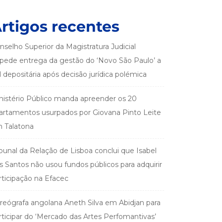
rtigos recentes
nselho Superior da Magistratura Judicial
pede entrega da gestão do ‘Novo São Paulo’ a
el depositária após decisão jurídica polémica
nistério Público manda apreender os 20
artamentos usurpados por Giovana Pinto Leite
 Talatona
ibunal da Relação de Lisboa conclui que Isabel
s Santos não usou fundos públicos para adquirir
rticipação na Efacec
reógrafa angolana Aneth Silva em Abidjan para
rticipar do ‘Mercado das Artes Perfomantivas’