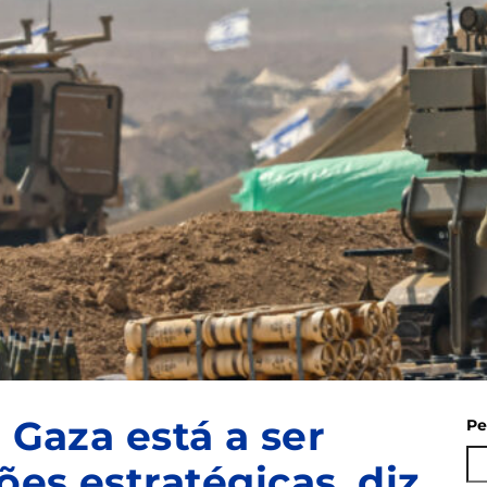
e Gaza está a ser
Pe
es estratégicas, diz