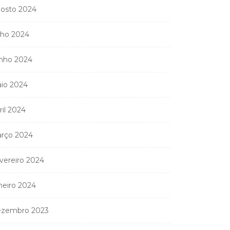
osto 2024
lho 2024
nho 2024
io 2024
ril 2024
Coreógrafa angolana
Aneth Silva em Abidjan
rço 2024
para...
vereiro 2024
9 de Abril, 2026
neiro 2024
zembro 2023
nistério Público
anda apreender os 20