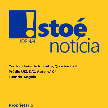
Cent
ralidade
do Kilamba, Quarteirão U,
Prédio U13, R/C, Apto n.º 04
Luanda-Angola
Proprietário