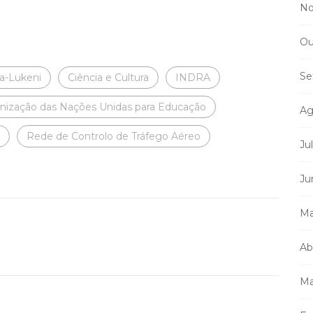
No
Ou
Se
-a-Lukeni
Ciência e Cultura
INDRA
nização das Nações Unidas para Educação
Ag
Rede de Controlo de Tráfego Aéreo
Ju
Ju
Ma
Ab
Ma