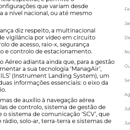
onfigurações que variam desde
Fe
 a nível nacional, ou até mesmo
Ja
ça diz respeito, a multinacional
de vigilância por vídeo em circuito
De
olo de acesso, raio-x, segurança
ão e controlo de estacionamento.
No
 Aéreo adianta ainda que, para a gestão
Ou
ementar a sua tecnologia ‘ManagAir’,
ILS’ (Instrument Landing System), um
Se
 duas informações essenciais: o eixo da
io.
Ag
emas de auxílio à navegação aérea
las de controlo, sistema de gestão de
Ju
 o sistema de comunicação ‘SCV’, que
ádio, solo-ar, terra-terra e sistemas de
Ju