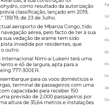
kwanzas, a sua construção foi
Ag
nohydro, como resultado da autorização
prévia classificação, lançado em 2019,
Ju
º 139/19, de 23 de Julho.
actual aeroporto de Mbanza Congo, tido
Ju
navegação aérea, pelo facto de ter à sua
e a sua vedação de arame tem sido
Ma
pista invadida por residentes, que
 o outro.
Ab
o Internacional Nimi-a-Lukeni terá uma
nto e 45 de largura, apta para a
Ma
oeing 777-300ER.
Fe
desembarque para os voos domésticos e
argas, terminal de passageiros com uma
Ja
 com capacidade para receber 150
 uma previsão de 2.000 passageiros por
De
ma altura de 35,64 metros e instalações