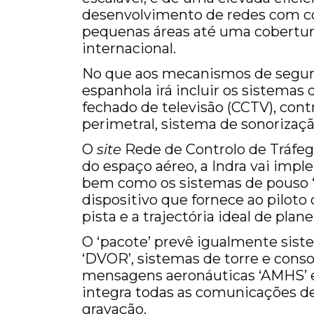
desenvolvimento de redes com c
pequenas áreas até uma cobertura
internacional.
No que aos mecanismos de seguran
espanhola irá incluir os sistemas 
fechado de televisão (CCTV), contr
perimetral, sistema de sonorizaç
O
site
Rede de Controlo de Tráfego
do espaço aéreo, a Indra vai impl
bem como os sistemas de pouso ‘
dispositivo que fornece ao piloto
pista e a trajectória ideal de plane
O ‘pacote’ prevê igualmente sist
‘DVOR’, sistemas de torre e conso
mensagens aeronáuticas ‘AMHS’ e
integra todas as comunicações de r
gravação.