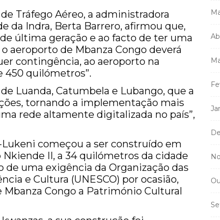
Ma
de Tráfego Aéreo, a administradora
 da Indra, Berta Barrero, afirmou que,
de última geração e ao facto de ter uma
Ab
e, o aeroporto de Mbanza Congo deverá
uer contingência, ao aeroporto na
Ma
de 450 quilómetros”.
Fe
s de Luanda, Catumbela e Lubango, que a
luções, tornando a implementação mais
Ja
 uma rede altamente digitalizada no país”,
De
a-Lukeni começou a ser construído em
Nkiende II, a 34 quilómetros da cidade
No
 de uma exigência da Organização das
ncia e Cultura (UNESCO) por ocasião,
Ou
e Mbanza Congo a Património Cultural
Se