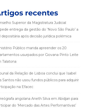
rtigos recentes
nselho Superior da Magistratura Judicial
pede entrega da gestão do ‘Novo São Paulo’ a
el depositária após decisão jurídica polémica
nistério Público manda apreender os 20
artamentos usurpados por Giovana Pinto Leite
 Talatona
ibunal da Relação de Lisboa conclui que Isabel
s Santos não usou fundos públicos para adquirir
rticipação na Efacec
reógrafa angolana Aneth Silva em Abidjan para
rticipar do ‘Mercado das Artes Perfomantivas’