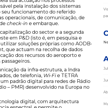
pela sua actuação nos processos
nsável pela instalação dos sistemas
Vi
ao seu funcionamento do referido
par
s operacionais, de comunicação, de
 de
check-in
e embarque.
C
apitalização do sector e a segunda
ste em P&D (isto é, em pesquisa e
Ne
 utilizar soluções próprias como AODB-
ht, que actuam na recolha de dados
ocação dos recursos do aeroporto e
A
 passageiros.
Ju
icação da infra-estrutura, a Indra
dos, de telefonia,
Wi-Fi
e TETRA
Ju
é um padrão digital para redes de Rádio
dio – PMR) desenvolvido na Europa no
Ab
nologia digital, com arquitectura
Ma
ncia espectral, e permite o