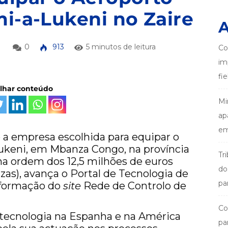
mi-a-Lukeni no Zaire
A
3
0
913
5 minutos de leitura
Co
im
fi
ilhar conteúdo
Mi
ap
em
é a empresa escolhida para equipar o
ukeni, em Mbanza Congo, na província
Tr
na ordem dos 12,5 milhões de euros
do
zas), avança o Portal de Tecnologia de
pa
nformação do
site
Rede de Controlo de
Co
 tecnologia na Espanha e na América
pa