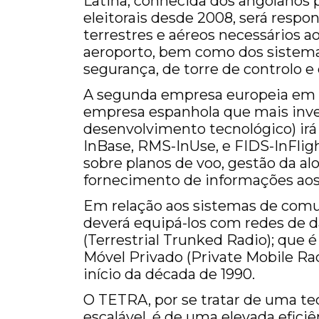
Latina, conhecida dos angolanos 
eleitorais desde 2008, será respo
terrestres e aéreos necessários 
aeroporto, bem como dos sistema
segurança, de torre de controlo e
A segunda empresa europeia em c
empresa espanhola que mais inve
desenvolvimento tecnológico) irá
InBase, RMS-InUse, e FIDS-InFlig
sobre planos de voo, gestão da al
fornecimento de informações aos
Em relação aos sistemas de comun
deverá equipá-los com redes de da
(Terrestrial Trunked Radio); que 
Móvel Privado (Private Mobile Ra
início da década de 1990.
O TETRA, por se tratar de uma tec
escalável, é de uma elevada eficiê