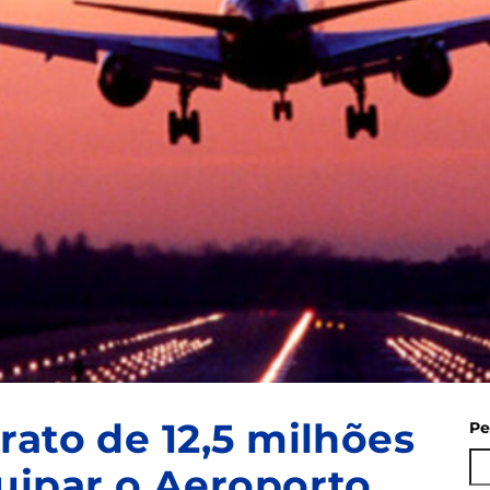
rato de 12,5 milhões
Pe
uipar o Aeroporto