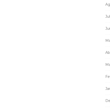
Ag
Mi
m
Ju
a
Ju
Ma
Ab
Ma
Fe
Ja
De