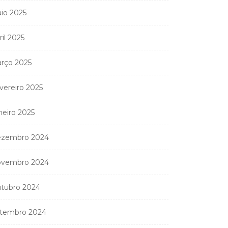
io 2025
ril 2025
rço 2025
vereiro 2025
neiro 2025
zembro 2024
Coreógrafa angolana
Aneth Silva em Abidjan
vembro 2024
para...
tubro 2024
9 de Abril, 2026
tembro 2024