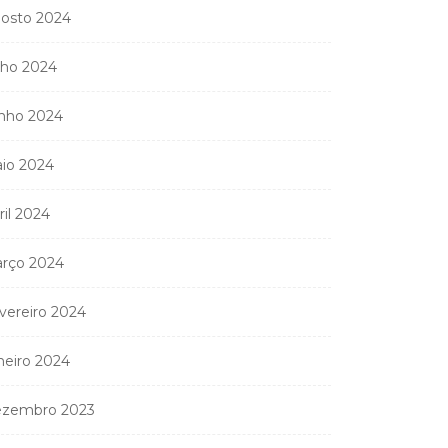
osto 2024
nistério Público
anda apreender os 20
lho 2024
partamentos...
11 de Junho, 2026
nho 2024
io 2024
ril 2024
rço 2024
vereiro 2024
neiro 2024
zembro 2023