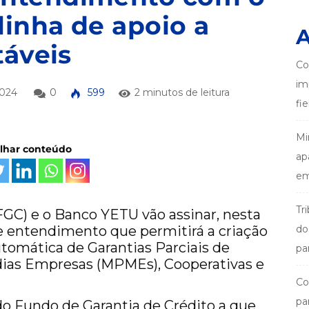
linha de apoio a
A
táveis
Co
im
2024
0
599
2 minutos de leitura
fi
Mi
ilhar conteúdo
ap
em
Tr
FGC) e o Banco YETU vão assinar, nesta
e entendimento que permitirá a criação
do
tomática de Garantias Parciais de
pa
dias Empresas (MPMEs), Cooperativas e
Co
pa
 Fundo de Garantia de Crédito a que