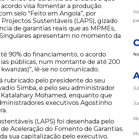
do acordo visa fomentar a produção
Vi
com selo “Feito em Angola”, por
 Projectos Sustentáveis (LAPS), gizado
par
iência de garantias reais que as MPMEs,
 Singulares apresentam no momento da
C
até 90% do financiamento, o acordo
Ne
tias públicas, num montante de até 200
kwanzas)”, lê-se no comunicado.
A
 rubricado pelo presidente do seu
adio Simba, e pelo seu administrador
Ju
o Katalahary Mohamed, enquanto que
dministradores executivos Agostinho
Ju
ra.
Ab
ustentáveis (LAPS) foi desenhada pelo
o de Aceleração do Fomento de Garantias
Ma
da sua capitalização pelo executivo.