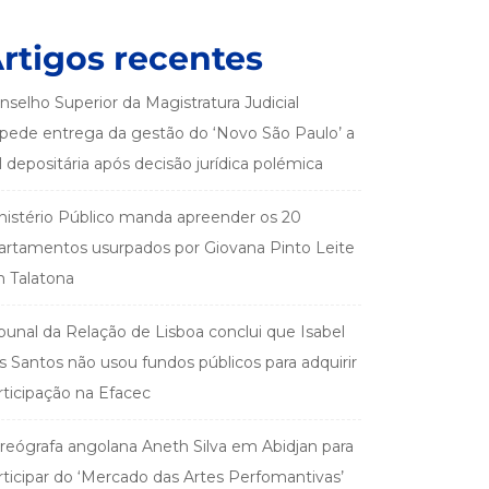
rtigos recentes
nselho Superior da Magistratura Judicial
pede entrega da gestão do ‘Novo São Paulo’ a
el depositária após decisão jurídica polémica
nistério Público manda apreender os 20
artamentos usurpados por Giovana Pinto Leite
 Talatona
ibunal da Relação de Lisboa conclui que Isabel
s Santos não usou fundos públicos para adquirir
rticipação na Efacec
reógrafa angolana Aneth Silva em Abidjan para
rticipar do ‘Mercado das Artes Perfomantivas’