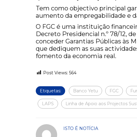
Tem como objectivo principal gar
aumento da empregabilidade e da
O FGC é uma instituição financeir
Decreto Presidencial n.º 78/12, de
conceder Garantias Públicas às 
que dediquem as suas actividades
fomento da economia real.
Post Views:
564
Etiquetas:
Banco Yetu
FGC
Fun
LAPS
Linha de Apoio aos Projectos Sus
ISTO É NOTÍCIA