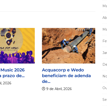
Ma
Ab
Ma
Fe
Ja
De
 Music 2026
Acquacorp e Wedo
 prazo de...
beneficiam de adenda
No
de...
l, 2026
Ou
9 de Abril, 2026
Se