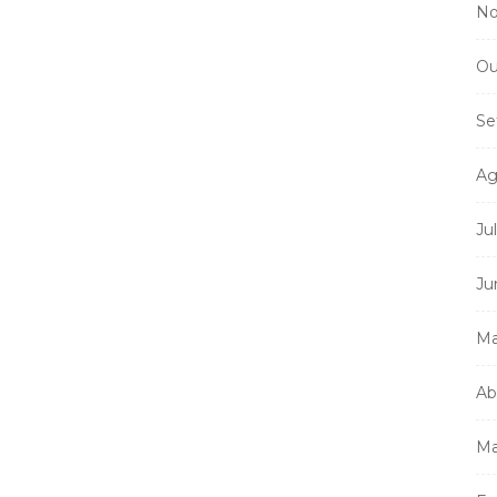
No
Ou
Se
Ag
Ju
Ju
Ma
Ab
Ma