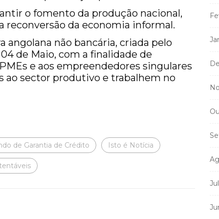
antir o fomento da produção nacional,
Fe
 reconversão da economia informal.
Ja
a angolana não bancária, criada pelo
 04 de Maio, com a finalidade de
De
MPMEs e aos empreendedores singulares
 ao sector produtivo e trabalhem no
No
Ou
Se
do de Garantia de Crédito
Isto é Notícia
Ag
tentáveis
Ju
Ju