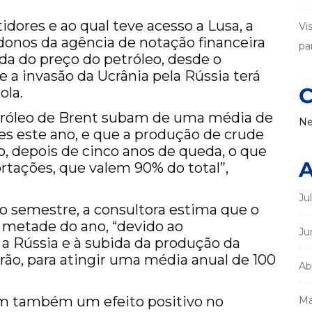
dores e ao qual teve acesso a Lusa, a
Vi
onos da agência de notação financeira
par
da do preço do petróleo, desde o
e a invasão da Ucrânia pela Rússia terá
C
ola.
tróleo de Brent subam de uma média de
Ne
ares este ano, e que a produção de crude
, depois de cinco anos de queda, o que
A
rtações, que valem 90% do total”,
Ju
ro semestre, a consultora estima que o
metade do ano, “devido ao
Ju
a Rússia e à subida da produção da
rão, para atingir uma média anual de 100
Ab
tem também um efeito positivo no
Ma