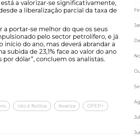
stá a valorizar-se significativamente,
sde a liberalização parcial da taxa de
Fe
Ja
r a portar-se melhor do que os seus
ulsionado pelo sector petrolífero, e já
De
o início do ano, mas deverá abrandar a
a subida de 23,1% face ao valor do ano
No
 por dólar”, concluem os analistas.
Ou
Se
Ag
ons
Isto é Notícia
Kwanza
OPEP+
Ju
Ju