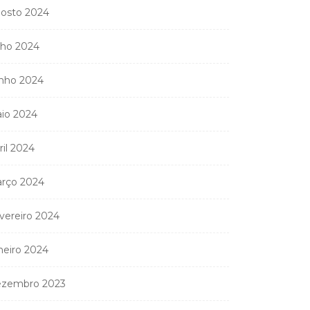
osto 2024
lho 2024
nistério Público
anda apreender os 20
nho 2024
partamentos...
11 de Junho, 2026
io 2024
ril 2024
rço 2024
vereiro 2024
neiro 2024
zembro 2023