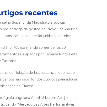
rtigos recentes
nselho Superior da Magistratura Judicial
pede entrega da gestão do ‘Novo São Paulo’ a
el depositária após decisão jurídica polémica
nistério Público manda apreender os 20
artamentos usurpados por Giovana Pinto Leite
 Talatona
ibunal da Relação de Lisboa conclui que Isabel
s Santos não usou fundos públicos para adquirir
rticipação na Efacec
reógrafa angolana Aneth Silva em Abidjan para
rticipar do ‘Mercado das Artes Perfomantivas’