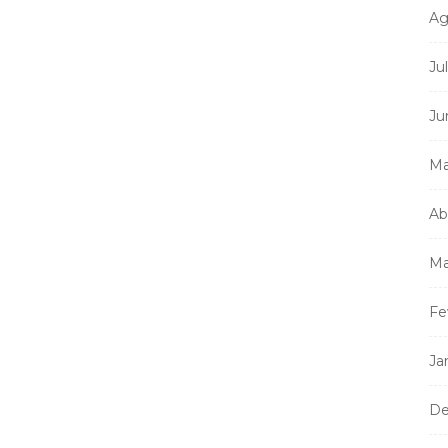
Ag
Ju
Mi
m
Ju
a
Ma
Ab
Ma
Fe
Ja
De