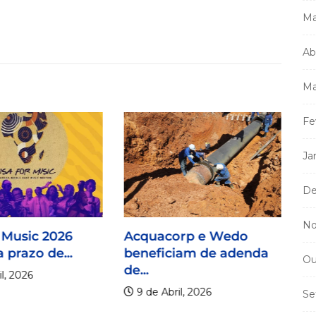
Ma
Ab
Ma
Fe
Ja
De
No
 Music 2026
Acquacorp e Wedo
 prazo de...
beneficiam de adenda
Ou
de...
l, 2026
9 de Abril, 2026
Se