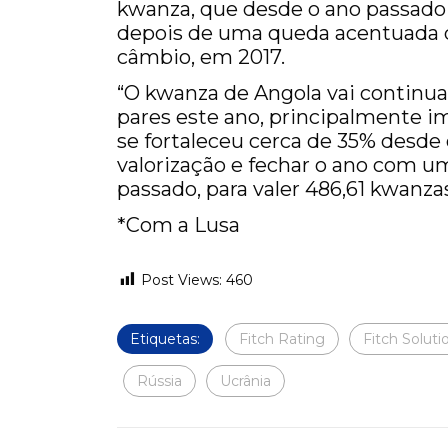
kwanza, que desde o ano passado e
depois de uma queda acentuada de
câmbio, em 2017.
“O kwanza de Angola vai continua
pares este ano, principalmente imp
se fortaleceu cerca de 35% desde 
valorização e fechar o ano com um
passado, para valer 486,61 kwanzas
*Com a Lusa
Post Views:
460
Etiquetas:
Fitch Rating
Fitch Soluti
Rússia
Ucrânia