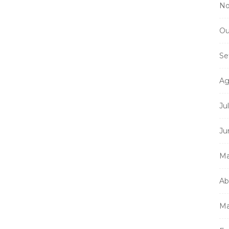
No
Ou
Se
Ag
Ju
Ju
Ma
Ab
Ma