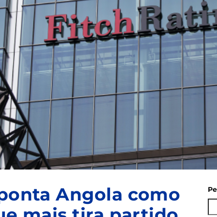
aponta Angola como
Pe
ue mais tira partido