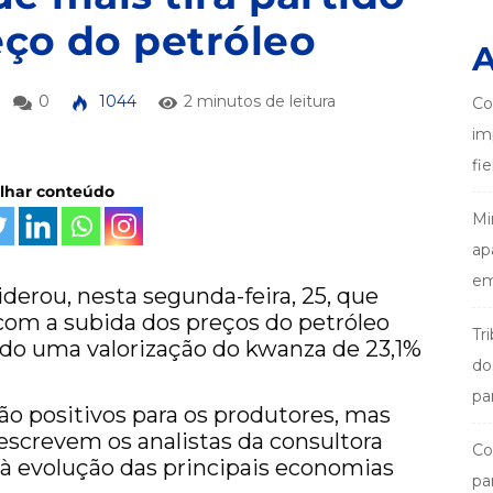
eço do petróleo
A
0
1044
2 minutos de leitura
Co
im
fi
ilhar conteúdo
Mi
ap
em
iderou, nesta segunda-feira, 25, que
 com a subida dos preços do petróleo
Tr
ndo uma valorização do kwanza de 23,1%
do
pa
ão positivos para os produtores, mas
escrevem os analistas da consultora
Co
à evolução das principais economias
pa