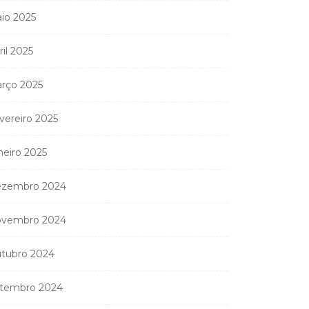
io 2025
ril 2025
Coreógrafa angolana
rço 2025
Aneth Silva em Abidjan
para...
vereiro 2025
9 de Abril, 2026
neiro 2025
zembro 2024
nistério Público
vembro 2024
anda apreender os 20
partamentos...
tubro 2024
11 de Junho, 2026
tembro 2024