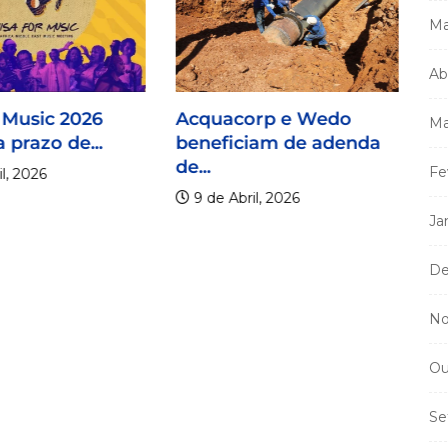
Ma
Ab
 Music 2026
Acquacorp e Wedo
Ma
 prazo de...
beneficiam de adenda
de...
Fe
l, 2026
9 de Abril, 2026
Ja
De
Mi
No
m
a
Ou
Se