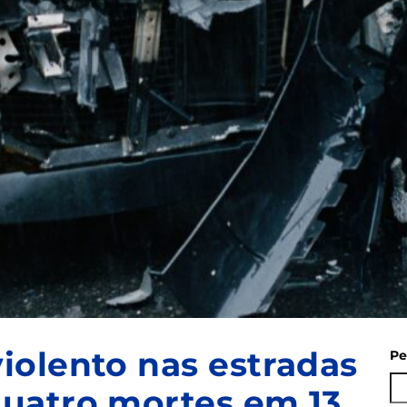
iolento nas estradas
Pe
uatro mortes em 13