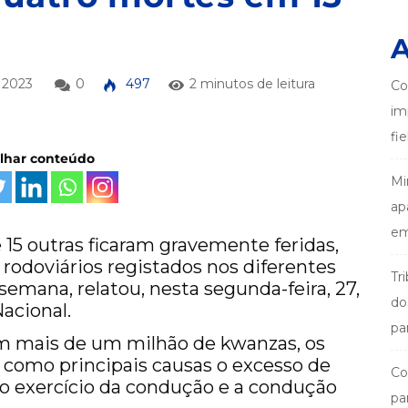
A
 2023
0
497
2 minutos de leitura
Co
im
fi
ilhar conteúdo
Mi
ap
em
 15 outras ficaram gravemente feridas,
rodoviários registados nos diferentes
Tr
emana, relatou, nesta segunda-feira, 27,
do
acional.
pa
m mais de um milhão de kwanzas, os
 como principais causas o excesso de
Co
no exercício da condução e a condução
pa