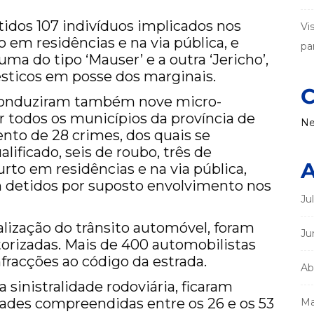
idos 107 indivíduos implicados nos
Vi
o em residências e na via pública, e
par
ma do tipo ‘Mauser’ e a outra ‘Jericho’,
ticos em posse dos marginais.
C
l conduziram também nove micro-
 todos os municípios da província de
Ne
nto de 28 crimes, dos quais se
ificado, seis de roubo, três de
A
urto em residências e na via pública,
 detidos por suposto envolvimento nos
Ju
alização do trânsito automóvel, foram
Ju
orizadas. Mais de 400 automobilistas
fracções ao código da estrada.
Ab
sinistralidade rodoviária, ficaram
ades compreendidas entre os 26 e os 53
Ma