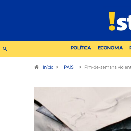
POLÍTICA
ECONOMIA
Início
PAÍS
Fim-de-semana violen