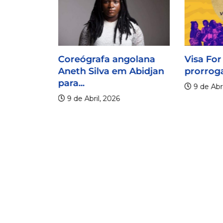
Coreógrafa angolana
Visa For
Aneth Silva em Abidjan
prorroga
para...
9 de Abri
9 de Abril, 2026
lico
er os 20
.
6