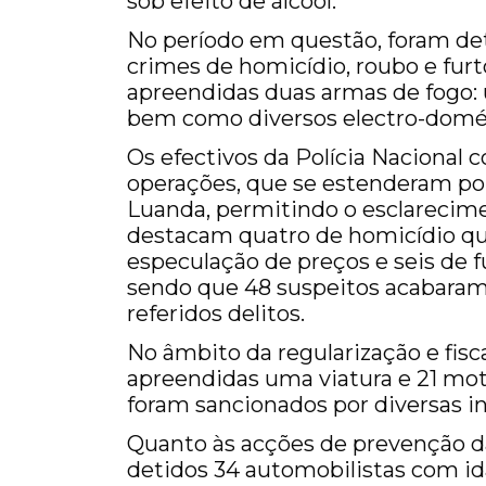
sob efeito de álcool.
No período em questão, foram det
crimes de homicídio, roubo e furt
apreendidas duas armas de fogo: u
bem como diversos electro-domés
Os efectivos da Polícia Naciona
operações, que se estenderam por
Luanda, permitindo o esclarecime
destacam quatro de homicídio qual
especulação de preços e seis de f
sendo que 48 suspeitos acabaram
referidos delitos.
No âmbito da regularização e fisc
apreendidas uma viatura e 21 mot
foram sancionados por diversas in
Quanto às acções de prevenção da 
detidos 34 automobilistas com id