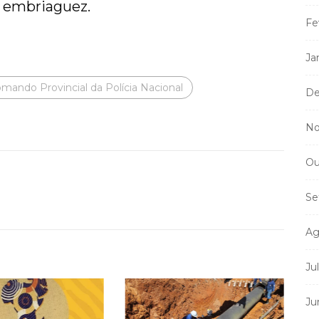
 embriaguez.
Fe
Ja
mando Provincial da Polícia Nacional
De
No
Ou
Se
Ag
Ju
Ju