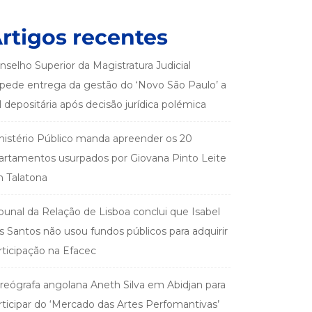
rtigos recentes
nselho Superior da Magistratura Judicial
pede entrega da gestão do ‘Novo São Paulo’ a
el depositária após decisão jurídica polémica
nistério Público manda apreender os 20
artamentos usurpados por Giovana Pinto Leite
 Talatona
ibunal da Relação de Lisboa conclui que Isabel
s Santos não usou fundos públicos para adquirir
rticipação na Efacec
reógrafa angolana Aneth Silva em Abidjan para
rticipar do ‘Mercado das Artes Perfomantivas’