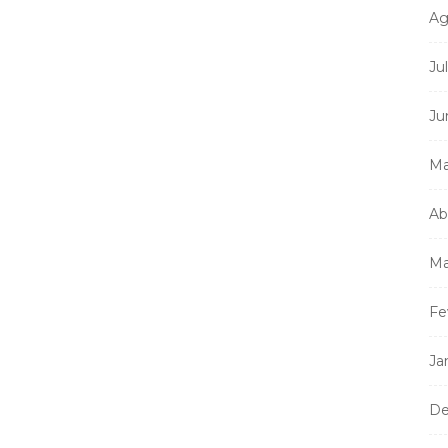
Ag
Ju
Ju
Ma
Ab
Ma
Fe
Ja
De