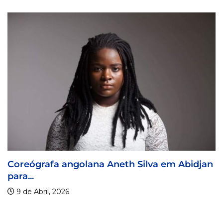
a angolana Aneth Silva em Abidjan
Visa For M
9 de Abril, 
2026