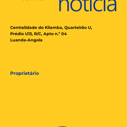
Cent
ralidade
do Kilamba, Quarteirão U,
Prédio U13, R/C, Apto n.º 04
Luanda-Angola
Proprietário