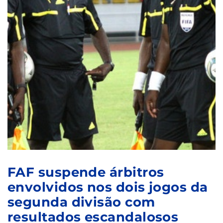
FAF suspende árbitros
envolvidos nos dois jogos da
segunda divisão com
resultados escandalosos