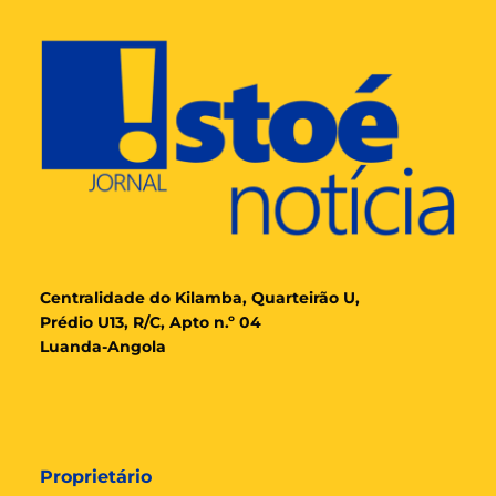
Cent
ralidade
do Kilamba, Quarteirão U,
Prédio U13, R/C, Apto n.º 04
Luanda-Angola
Proprietário