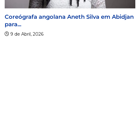
angolana Aneth Silva em Abidjan
Visa For Mus
9 de Abril, 20
26