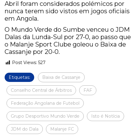
Abril foram considerados polémicos por
nunca terem sido vistos em jogos oficiais
em Angola.
O Mundo Verde do Sumbe venceu o JDM
Dalas da Lunda-Sul por 27-0, ao passo que
o Malanje Sport Clube goleou o Baixa de
Cassanje por 20-0.
Post Views:
527
Etiquetas:
Baixa de Cassanje
Conselho Central de Árbitros
FAF
Federação Angolana de Futebol
Grupo Desportivo Mundo Verde
Isto é Notícia
JDM do Dala
Malanje FC