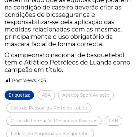
determinado que as equipas que jogarem
na condição de caseiro deverão criar as
condições de biossegurança e
responsabilizar-se pela aplicação das
medidas relacionadas com as mesmas,
principalmente o uso obrigatório da
máscara facial de forma correcta.
O campeonato nacional de basquetebol
tem o Atlético Petróleos de Luanda como
campeão em título.
Post Views:
405
Etiquetas:
ASA
Atlético Sport Aviação
Casa do Pessoal do Porto do Lobito
Clube de Formação Desportivo Kwanzas
FAB
Federação Angolana de Basquetebol