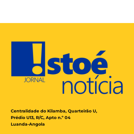
Cent
ralidade
do Kilamba, Quarteirão U,
Prédio U13, R/C, Apto n.º 04
Luanda-Angola