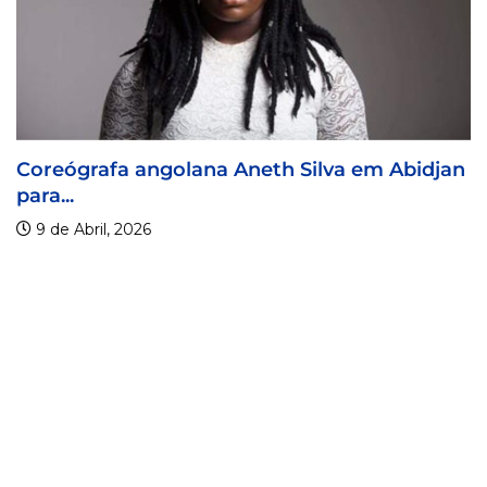
angolana Aneth Silva em Abidjan
Visa For Mus
9 de Abril, 20
26