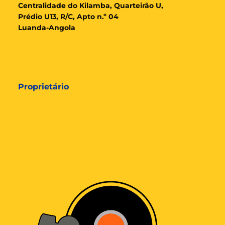
Cent
ralidade
do Kilamba, Quarteirão U,
Prédio U13, R/C, Apto n.º 04
Luanda-Angola
Proprietário