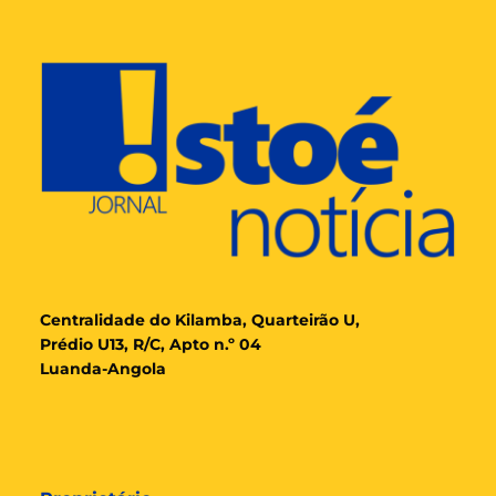
Cent
ralidade
do Kilamba, Quarteirão U,
Prédio U13, R/C, Apto n.º 04
Luanda-Angola