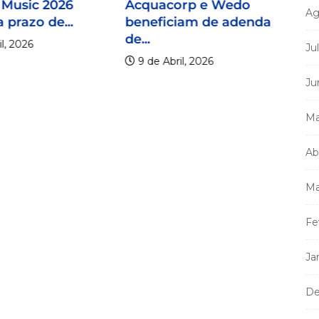
 Music 2026
Acquacorp e Wedo
Ag
 prazo de...
beneficiam de adenda
de...
l, 2026
Ju
9 de Abril, 2026
Ju
Ma
Mi
Ab
m
a
Ma
Fe
Ja
De