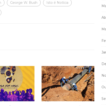
n
George W. Bush
Isto é Notícia
Ma
Ab
Ma
Fe
Ja
De
No
Ou
Se