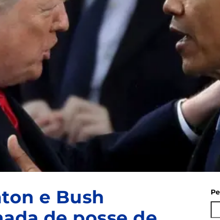
nton e Bush
Pe
mada de posse de