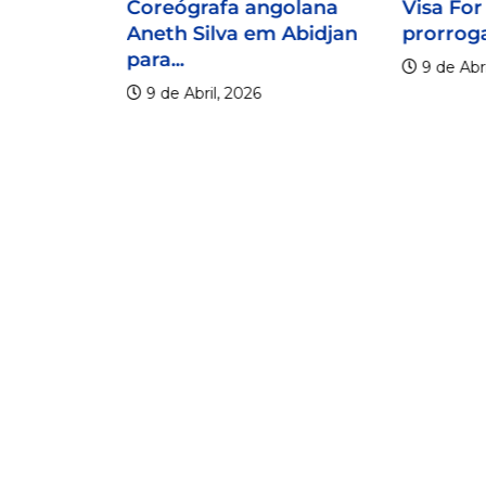
Coreógrafa angolana
Visa For
Aneth Silva em Abidjan
prorroga
para...
9 de Abri
9 de Abril, 2026
lico
er os 20
.
6