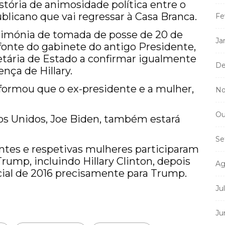
tória de animosidade política entre o
blicano que vai regressar à Casa Branca.
Fe
cerimónia de tomada de posse de 20 de
Ja
onte do gabinete do antigo Presidente,
tária de Estado a confirmar igualmente
De
nça de Hillary.
formou que o ex-presidente e a mulher,
No
Ou
os Unidos, Joe Biden, também estará
Se
entes e respetivas mulheres participaram
ump, incluindo Hillary Clinton, depois
Ag
ncial de 2016 precisamente para Trump.
Ju
Ju