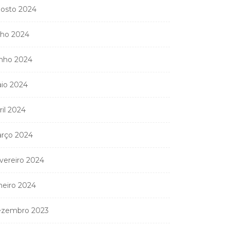
Coreógrafa angolana
osto 2024
Aneth Silva em Abidjan
para...
lho 2024
9 de Abril, 2026
nho 2024
io 2024
nistério Público
ril 2024
anda apreender os 20
partamentos...
rço 2024
11 de Junho, 2026
vereiro 2024
neiro 2024
zembro 2023