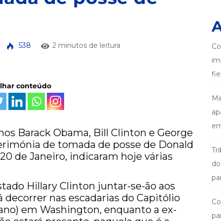
A
538
2 minutos de leitura
Co
im
fi
ilhar conteúdo
Mi
ap
em
os Barack Obama, Bill Clinton e George
cerimónia de tomada de posse de Donald
Tr
0 de Janeiro, indicaram hoje várias
do
pa
tado Hillary Clinton juntar-se-ão aos
 decorrer nas escadarias do Capitólio
Co
ano) em Washington, enquanto a ex-
pa