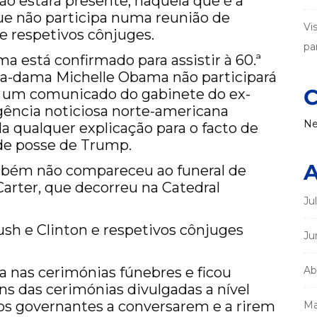
o estará presente, naquela que é a
e não participa numa reunião de
Vi
e respetivos cônjuges.
par
 está confirmado para assistir à 60.ª
ra-dama Michelle Obama não participará
C
u um comunicado do gabinete do ex-
gência noticiosa norte-americana
Ne
da qualquer explicação para o facto de
de posse de Trump.
A
mbém não compareceu ao funeral de
arter, que decorreu na Catedral
Ju
sh e Clinton e respetivos cônjuges
Ju
as cerimónias fúnebres e ficou
Ab
s das cerimónias divulgadas a nível
os governantes a conversarem e a rirem
Ma