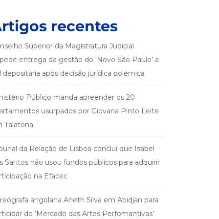
rtigos recentes
nselho Superior da Magistratura Judicial
pede entrega da gestão do ‘Novo São Paulo’ a
el depositária após decisão jurídica polémica
nistério Público manda apreender os 20
artamentos usurpados por Giovana Pinto Leite
 Talatona
ibunal da Relação de Lisboa conclui que Isabel
s Santos não usou fundos públicos para adquirir
rticipação na Efacec
reógrafa angolana Aneth Silva em Abidjan para
rticipar do ‘Mercado das Artes Perfomantivas’