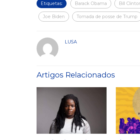
Etiquetas:
Barack Obama
Bill Clinto
Joe Biden
Tomada de posse de Trump
LUSA
Artigos Relacionados