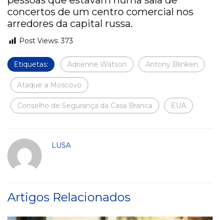
pessoas que estavam numa sala de
concertos de um centro comercial nos
arredores da capital russa.
Post Views:
373
Etiquetas:
Adrienne Watson
Antony Blinken
Ataque a Moscovo
Conselho de Segurança da Casa Branca
EUA
LUSA
Artigos Relacionados