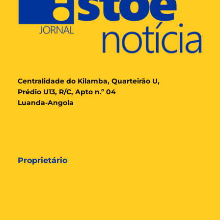
Cent
ralidade
do Kilamba, Quarteirão U,
Prédio U13, R/C, Apto n.º 04
Luanda-Angola
Proprietário