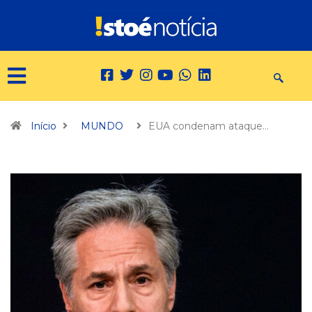
Início
MUNDO
EUA condenam ataque…