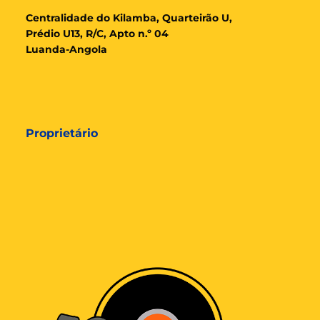
Cent
ralidade
do Kilamba, Quarteirão U,
Prédio U13, R/C, Apto n.º 04
Luanda-Angola
Proprietário