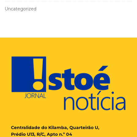
Uncategorized
Cent
ralidade
do Kilamba, Quarteirão U,
Prédio U13, R/C, Apto n.º 04