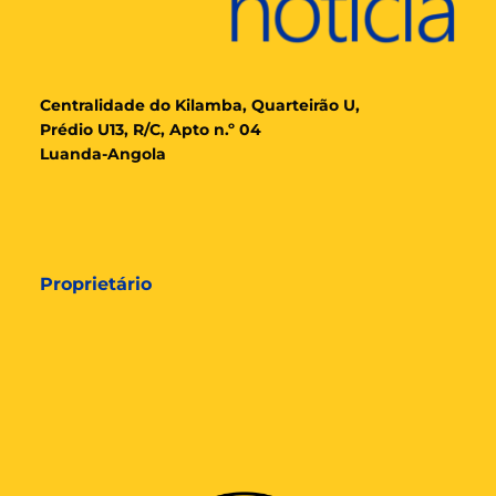
Cent
ralidade
do Kilamba, Quarteirão U,
Prédio U13, R/C, Apto n.º 04
Luanda-Angola
Proprietário