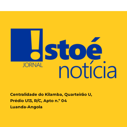
Cent
ralidade
do Kilamba, Quarteirão U,
Prédio U13, R/C, Apto n.º 04
Luanda-Angola