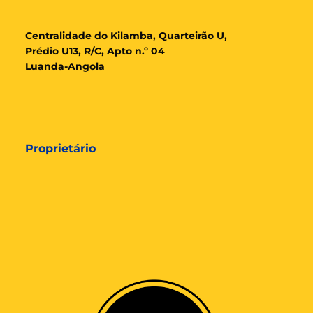
Cent
ralidade
do Kilamba, Quarteirão U,
Prédio U13, R/C, Apto n.º 04
Luanda-Angola
Proprietário