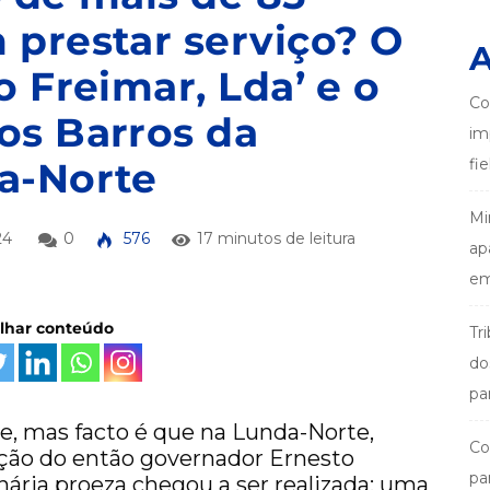
prestar serviço? O
A
 Freimar, Lda’ e o
Co
os Barros da
im
a-Norte
fi
Mi
24
0
576
17 minutos de leitura
ap
em
ilhar conteúdo
Tr
do
pa
e, mas facto é que na Lunda-Norte,
Co
cção do então governador Ernesto
pa
nária proeza chegou a ser realizada: uma