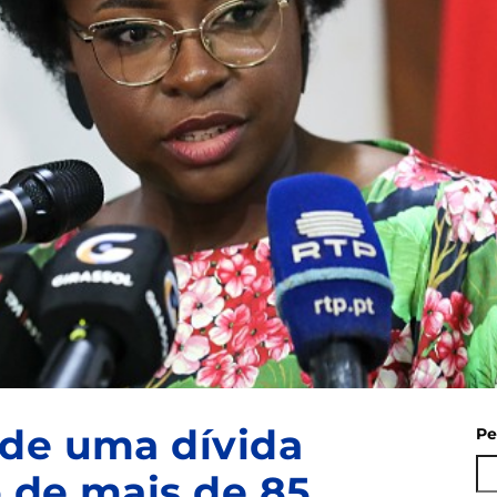
 de uma dívida
Pe
o de mais de 85