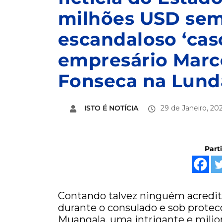
milhões USD sem 
escandaloso ‘caso
empresário Marc
Fonseca na Lund
ISTO É NOTÍCIA
29 de Janeiro, 20
Part
Contando talvez ninguém acredit
durante o consulado e sob prote
Muangala, uma intrigante e milio