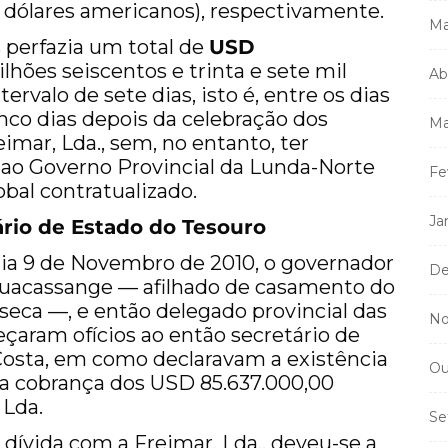
 dólares americanos), respectivamente.
Ma
 perfazia um total de
USD
lhões seiscentos e trinta e sete mil
Ab
ervalo de sete dias, isto é, entre os dias
inco dias depois da celebração dos
Ma
imar, Lda., sem, no entanto, ter
ao Governo Provincial da Lunda-Norte
Fe
obal contratualizado.
Ja
ário de Estado do Tesouro
 dia 9 de Novembro de 2010, o governador
De
 Muacassange — afilhado de casamento do
eca —, e então delegado provincial das
No
çaram ofícios ao então secretário de
osta, em como declaravam a existência
Ou
 a cobrança dos USD 85.637.000,00
 Lda.
Se
 dívida com a Freimar, Lda., deveu-se a