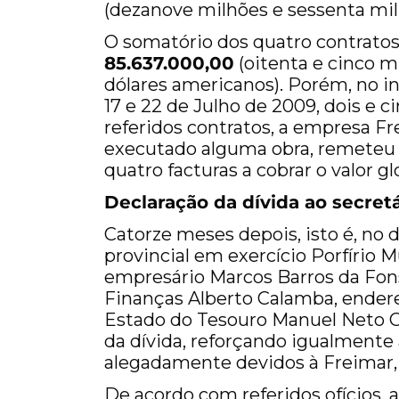
(dezanove milhões e sessenta mil
O somatório dos quatro contratos
85.637.000,00
(oitenta e cinco mi
dólares americanos). Porém, no int
17 e 22 de Julho de 2009, dois e c
referidos contratos, a empresa Fre
executado alguma obra, remeteu 
quatro facturas a cobrar o valor gl
Declaração da dívida ao secret
Catorze meses depois, isto é, no
provincial em exercício Porfírio
empresário Marcos Barros da Fons
Finanças Alberto Calamba, endere
Estado do Tesouro Manuel Neto C
da dívida, reforçando igualmente
alegadamente devidos à Freimar,
De acordo com referidos ofícios, a