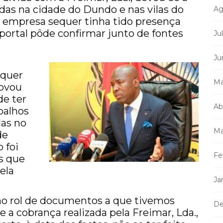
das na cidade do Dundo e nas vilas do
Ag
a empresa sequer tinha tido presença
e portal pôde confirmar junto de fontes
Ju
Ju
 quer
Ma
rovou
e ter
Ab
abalhos
das no
Ma
de
 foi
Fe
as que
ela
Ja
 no rol de documentos a que tivemos
De
 a cobrança realizada pela Freimar, Lda.,