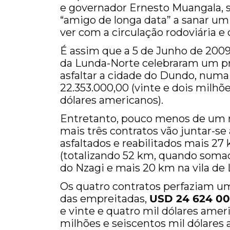
e governador Ernesto Muangala, se
“amigo de longa data” a sanar u
ver com a circulação rodoviária 
É assim que a 5 de Junho de 2009,
da Lunda-Norte celebraram um pr
asfaltar a cidade do Dundo, numa
22.353.000,00 (vinte e dois milhõ
dólares americanos).
Entretanto, pouco menos de um mê
mais três contratos vão juntar-se
asfaltados e reabilitados mais 2
(totalizando 52 km, quando somad
do Nzagi e mais 20 km na vila de 
Os quatro contratos perfaziam um
das empreitadas,
USD 24 624 0
e vinte e quatro mil dólares amer
milhões e seiscentos mil dólares