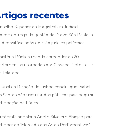
rtigos recentes
nselho Superior da Magistratura Judicial
pede entrega da gestão do ‘Novo São Paulo’ a
el depositária após decisão jurídica polémica
nistério Público manda apreender os 20
artamentos usurpados por Giovana Pinto Leite
 Talatona
ibunal da Relação de Lisboa conclui que Isabel
s Santos não usou fundos públicos para adquirir
rticipação na Efacec
reógrafa angolana Aneth Silva em Abidjan para
rticipar do ‘Mercado das Artes Perfomantivas’