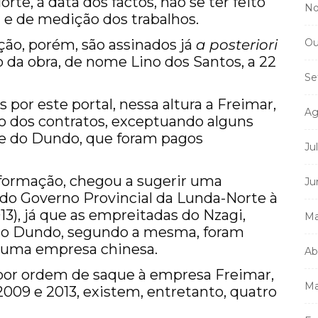
te, à data dos factos, não se ter feito
No
 e de medição dos trabalhos.
ção, porém, são assinados já
a posteriori
Ou
 da obra, de nome Lino dos Santos, a 22
Se
por este portal, nessa altura a Freimar,
Ag
cto dos contratos, exceptuando alguns
de do Dundo, que foram pagos
Ju
nformação, chegou a sugerir uma
Ju
do Governo Provincial da Lunda-Norte à
3), já que as empreitadas do Nzagi,
Ma
 do Dundo, segundo a mesma, foram
r uma empresa chinesa.
Ab
 por ordem de saque à empresa Freimar,
Ma
 2009 e 2013, existem, entretanto, quatro