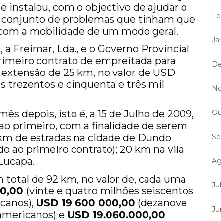
 instalou, com o objectivo de ajudar o
Fe
m conjunto de problemas que tinham que
e com a mobilidade de um modo geral.
Ja
 a Freimar, Lda., e o Governo Provincial
imeiro contrato de empreitada para
De
 extensão de 25 km, no valor de USD
es trezentos e cinquenta e três mil
No
s depois, isto é, a 15 de Julho de 2009,
Ou
 ao primeiro, com a finalidade de serem
7 km de estradas na cidade de Dundo
Se
o ao primeiro contrato); 20 km na vila
Lucapa.
Ag
 total de 92 km, no valor de, cada uma
Ju
00,00
(vinte e quatro milhões seiscentos
icanos),
USD 19 600 000,00
(dezanove
Ju
 americanos) e
USD 19.060.000,00