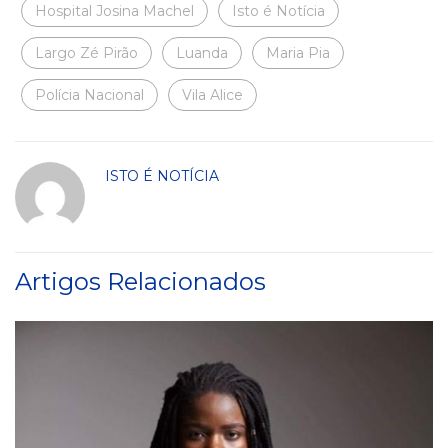
Hospital Josina Machel
Isto é Notícia
Largo Zé Pirão
Luanda
Maria Pia
Polícia Nacional
Vila Alice
ISTO É NOTÍCIA
Artigos Relacionados