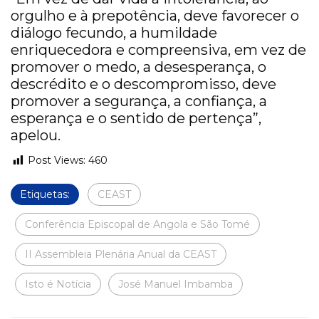
orgulho e à prepotência, deve favorecer o
diálogo fecundo, a humildade
enriquecedora e compreensiva, em vez de
promover o medo, a desesperança, o
descrédito e o descompromisso, deve
promover a segurança, a confiança, a
esperança e o sentido de pertença”,
apelou.
Post Views:
460
Etiquetas:
CEAST
Conferência Episcopal de Angola e São Tomé
II Assembleia Plenária Anual da CEAST
Isto é Notícia
José Manuel Imbamba