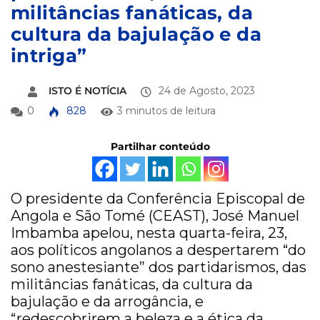
militâncias fanáticas, da
cultura da bajulação e da
intriga”
ISTO É NOTÍCIA
24 de Agosto, 2023
0
828
3 minutos de leitura
Partilhar conteúdo
O presidente da Conferência Episcopal de
Angola e São Tomé (CEAST), José Manuel
Imbamba apelou, nesta quarta-feira, 23,
aos políticos angolanos a despertarem “do
sono anestesiante” dos partidarismos, das
militâncias fanáticas, da cultura da
bajulação e da arrogância, e
“redescobrirem a beleza e a ética da