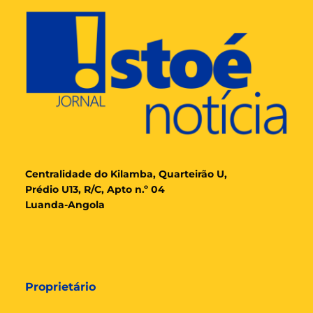
Cent
ralidade
do Kilamba, Quarteirão U,
Prédio U13, R/C, Apto n.º 04
Luanda-Angola
Proprietário