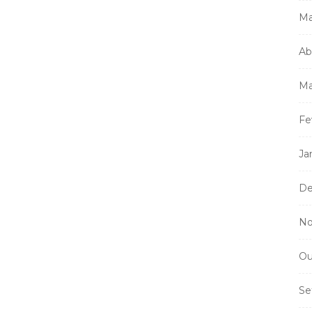
Mi
Ma
m
a
Ab
Ma
Fe
Ja
De
No
Ou
Se