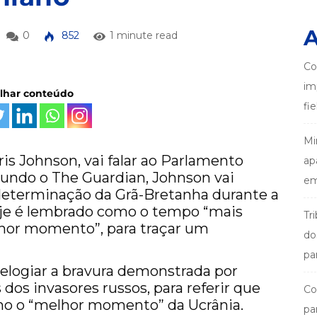
A
0
852
1 minute read
Co
im
ilhar conteúdo
fi
Mi
ris Johnson, vai falar ao Parlamento
ap
egundo o The Guardian, Johnson vai
em
a determinação da Grã-Bretanha durante a
hoje é lembrado como o tempo “mais
Tr
lhor momento”, para traçar um
do
pa
 elogiar a bravura demonstrada por
dos invasores russos, para referir que
Co
o o “melhor momento” da Ucrânia.
pa