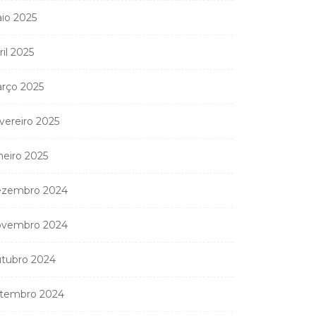
nistério Público
io 2025
anda apreender os 20
partamentos...
ril 2025
11 de Junho, 2026
rço 2025
vereiro 2025
neiro 2025
zembro 2024
vembro 2024
tubro 2024
tembro 2024