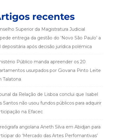
rtigos recentes
nselho Superior da Magistratura Judicial
pede entrega da gestão do ‘Novo São Paulo’ a
el depositária após decisão jurídica polémica
nistério Público manda apreender os 20
artamentos usurpados por Giovana Pinto Leite
 Talatona
ibunal da Relação de Lisboa conclui que Isabel
s Santos não usou fundos públicos para adquirir
rticipação na Efacec
reógrafa angolana Aneth Silva em Abidjan para
rticipar do ‘Mercado das Artes Perfomantivas’