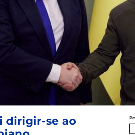
 dirigir-se ao
Pe
niano