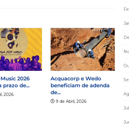
Fe
Ja
De
No
Ou
 Music 2026
Acquacorp e Wedo
Se
 prazo de...
beneficiam de adenda
de...
Ag
l, 2026
9 de Abril, 2026
Ju
Ju