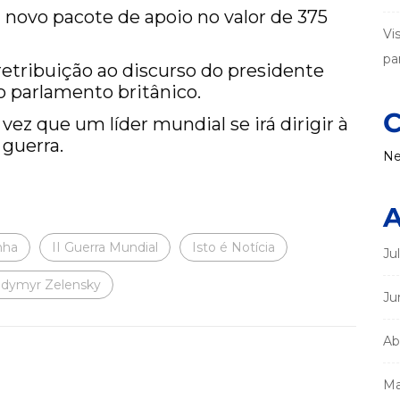
novo pacote de apoio no valor de 375
Vi
par
etribuição ao discurso do presidente
o parlamento britânico.
C
vez que um líder mundial se irá dirigir à
 guerra.
Ne
A
nha
II Guerra Mundial
Isto é Notícia
Ju
odymyr Zelensky
Ju
Ab
Ma