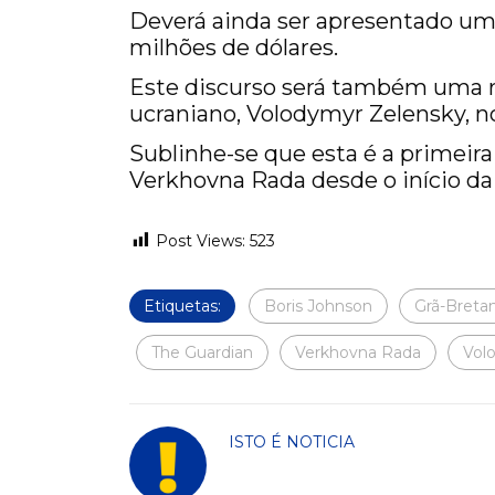
Deverá ainda ser apresentado um 
milhões de dólares.
Este discurso será também uma r
ucraniano, Volodymyr Zelensky, n
Sublinhe-se que esta é a primeira 
Verkhovna Rada desde o início da
Post Views:
523
Etiquetas:
Boris Johnson
Grã-Breta
The Guardian
Verkhovna Rada
Vol
ISTO É NOTICIA