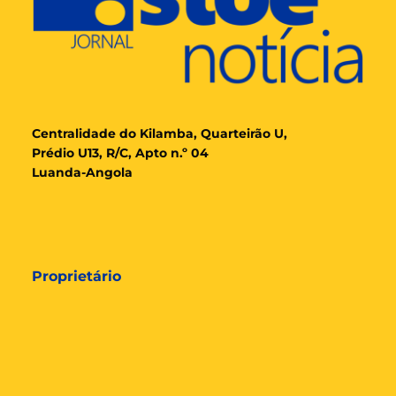
Cent
ralidade
do Kilamba, Quarteirão U,
Prédio U13, R/C, Apto n.º 04
Luanda-Angola
Proprietário