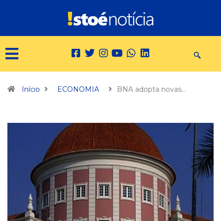
Início
ECONOMIA
BNA adopta novas…