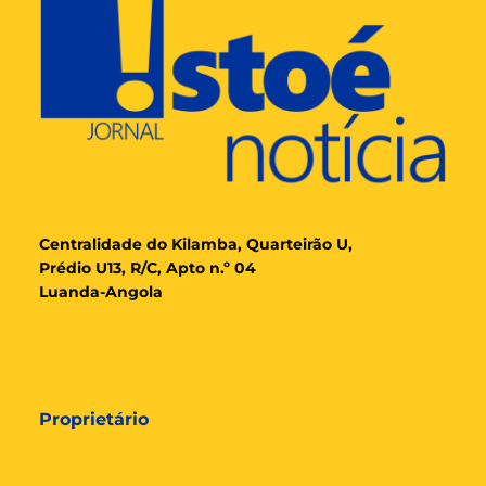
Cent
ralidade
do Kilamba, Quarteirão U,
Prédio U13, R/C, Apto n.º 04
Luanda-Angola
Proprietário