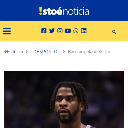
Início
DESPORTO
Base angolano Selton…