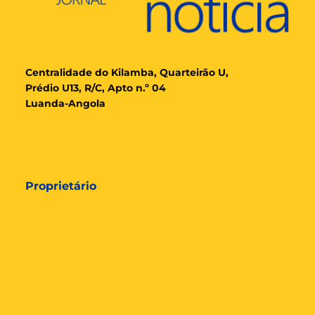
Cent
ralidade
do Kilamba, Quarteirão U,
Prédio U13, R/C, Apto n.º 04
Luanda-Angola
Proprietário