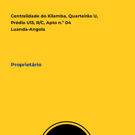
Cent
ralidade
do Kilamba, Quarteirão U,
Prédio U13, R/C, Apto n.º 04
Luanda-Angola
Proprietário