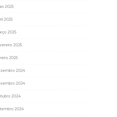
Coreógrafa angolana
io 2025
Aneth Silva em Abidjan
para...
ril 2025
9 de Abril, 2026
rço 2025
vereiro 2025
nistério Público
neiro 2025
anda apreender os 20
partamentos...
zembro 2024
11 de Junho, 2026
vembro 2024
tubro 2024
tembro 2024