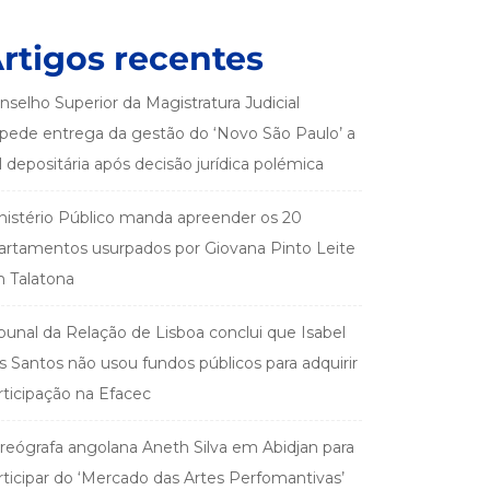
rtigos recentes
nselho Superior da Magistratura Judicial
pede entrega da gestão do ‘Novo São Paulo’ a
el depositária após decisão jurídica polémica
nistério Público manda apreender os 20
artamentos usurpados por Giovana Pinto Leite
 Talatona
ibunal da Relação de Lisboa conclui que Isabel
s Santos não usou fundos públicos para adquirir
rticipação na Efacec
reógrafa angolana Aneth Silva em Abidjan para
rticipar do ‘Mercado das Artes Perfomantivas’