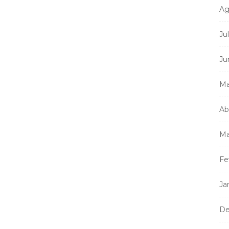
Ag
Ju
Ju
Ma
Ab
Ma
Fe
Ja
De