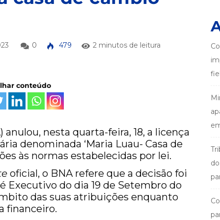
A
023
0
479
2 minutos de leitura
Co
im
fi
ilhar conteúdo
Mi
ap
em
nulou, nesta quarta-feira, 18, a licença
ncária denominada ‘Maria Luau- Casa de
Tr
ões às normas estabelecidas por lei.
do
te
oficial, o BNA refere que a decisão foi
pa
é Executivo do dia 19 de Setembro do
âmbito das suas atribuições enquanto
Co
 financeiro.
pa