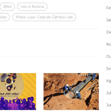
BNA
Isto é Notícia
Fe
iras
Maria Luau- Casa de Câmbio Lda
Ja
De
No
Ou
Se
Ag
Ju
Ju