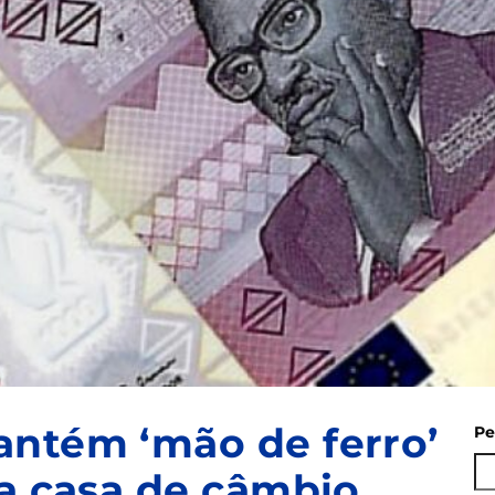
antém ‘mão de ferro’
Pe
da casa de câmbio