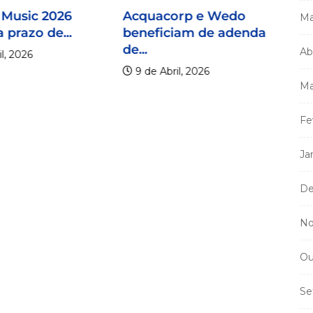
 Music 2026
Acquacorp e Wedo
Ma
 prazo de...
beneficiam de adenda
de...
Ab
l, 2026
9 de Abril, 2026
Ma
Fe
Mi
Ja
m
a
De
No
Ou
Se