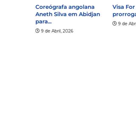
Coreógrafa angolana
Visa For
Aneth Silva em Abidjan
prorroga
para...
9 de Abri
9 de Abril, 2026
lico
er os 20
.
6