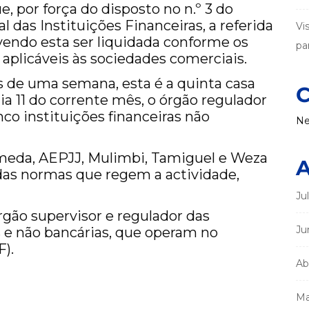
, por força do disposto no n.º 3 do
l das Instituições Financeiras, a referida
Vi
vendo esta ser liquidada conforme os
par
aplicáveis às sociedades comerciais.
de uma semana, esta é a quinta casa
C
ia 11 do corrente mês, o órgão regulador
co instituições financeiras não
Ne
ameda, AEPJJ, Mulimbi, Tamiguel e Weza
A
as normas que regem a actividade,
Ju
rgão supervisor e regulador das
Ju
as e não bancárias, que operam no
).
Ab
Ma