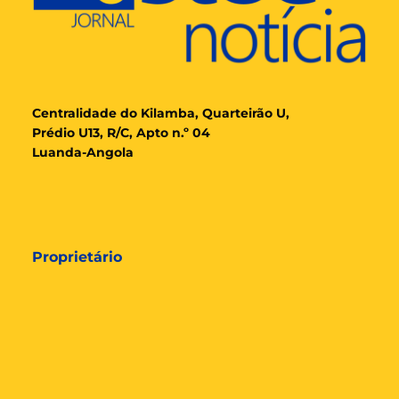
Cent
ralidade
do Kilamba, Quarteirão U,
Prédio U13, R/C, Apto n.º 04
Luanda-Angola
Proprietário