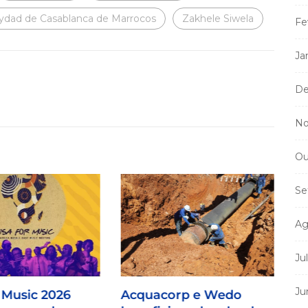
dad de Casablanca de Marrocos
Zakhele Siwela
Fe
Ja
De
No
Ou
Se
Ag
Ju
Ju
 Music 2026
Acquacorp e Wedo