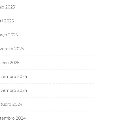
Aneth Silva em Abidjan
io 2025
para...
9 de Abril, 2026
ril 2025
rço 2025
nistério Público
vereiro 2025
anda apreender os 20
partamentos...
neiro 2025
11 de Junho, 2026
zembro 2024
vembro 2024
tubro 2024
tembro 2024