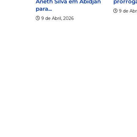
Aneth Silva em Abidjan
prorroga
para...
9 de Abri
9 de Abril, 2026
lico
er os 20
.
6