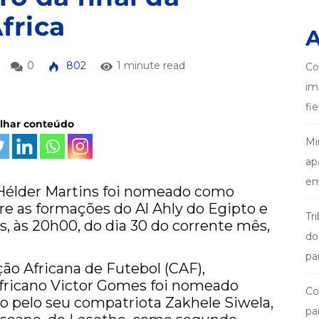
frica
A
0
802
1 minute read
Co
im
fi
ilhar conteúdo
Mi
ap
em
 Hélder Martins foi nomeado como
tre as formações do Al Ahly do Egipto e
Tr
 às 20h00, do dia 30 do corrente mês,
do
pa
o Africana de Futebol (CAF),
-africano Victor Gomes foi nomeado
Co
ado pelo seu compatriota Zakhele Siwela,
pa