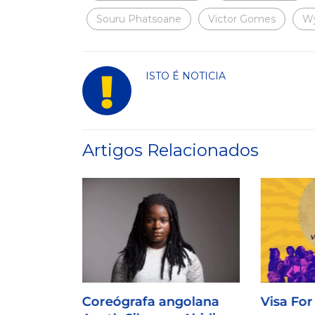
Souru Phatsoane
Victor Gomes
Wy
ISTO É NOTICIA
Artigos Relacionados
Coreógrafa angolana
Visa For