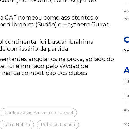
atsoane, do Lesotho, como segundo
Vi
), a CAF nomeou como assistentes o
par
ed Ibrahim (Sudão) e Haythem Guirat
C
ol continental foi buscar Ibrahima
de comissário da partida.
Ne
entantes angolanos na prova, ao lado do
e, foi eliminado pelo Wydad de
A
final da competição dos clubes
Ju
Ju
Ab
Confederação Africana de Futebol
Ma
Isto é Notícia
Petro de Luanda