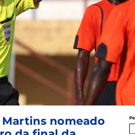
 Martins nomeado
Pe
ro da final da