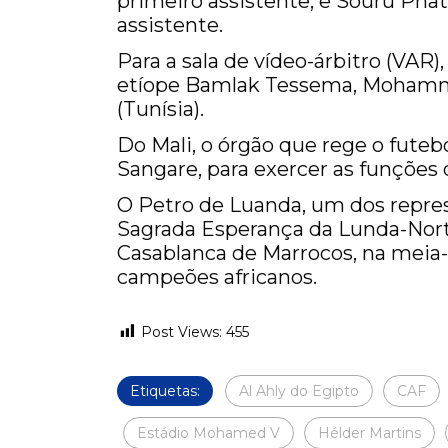
primeiro assistente, e Souru Ph
assistente.
Para a sala de vídeo-árbitro (VAR
etíope Bamlak Tessema, Mohamm
(Tunísia).
Do Mali, o órgão que rege o futeb
Sangare, para exercer as funções 
O Petro de Luanda, um dos repres
Sagrada Esperança da Lunda-Nort
Casablanca de Marrocos, na meia-
campeões africanos.
Post Views:
455
Etiquetas:
Al Ahly do Egipto
CAF
Estádio Mohamed V
Hélder Martins