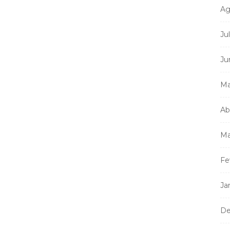
Ag
Ju
Ju
Ma
Ab
Ma
Fe
Ja
De