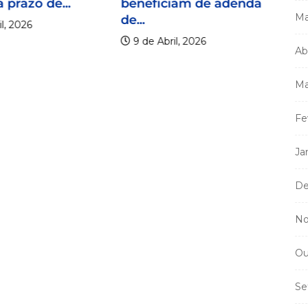
 prazo de...
beneficiam de adenda
Ma
de...
l, 2026
9 de Abril, 2026
Ab
Ma
Mi
Fe
m
a
Ja
De
No
Ou
Se