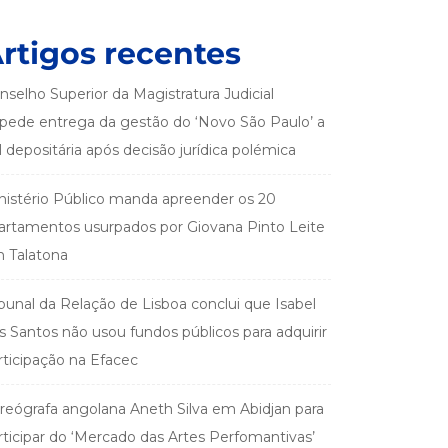
rtigos recentes
nselho Superior da Magistratura Judicial
pede entrega da gestão do ‘Novo São Paulo’ a
el depositária após decisão jurídica polémica
nistério Público manda apreender os 20
artamentos usurpados por Giovana Pinto Leite
 Talatona
ibunal da Relação de Lisboa conclui que Isabel
s Santos não usou fundos públicos para adquirir
rticipação na Efacec
reógrafa angolana Aneth Silva em Abidjan para
rticipar do ‘Mercado das Artes Perfomantivas’