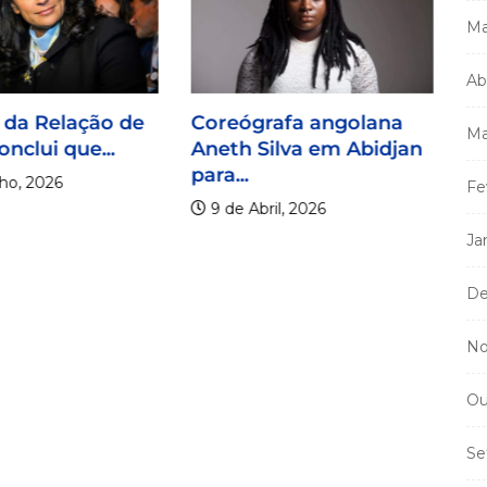
Ma
C
Ab
Ma
 da Relação de
Coreógrafa angolana
im
Ma
onclui que...
Aneth Silva em Abidjan
para...
ho, 2026
Fe
9 de Abril, 2026
Ja
De
No
Ou
Se