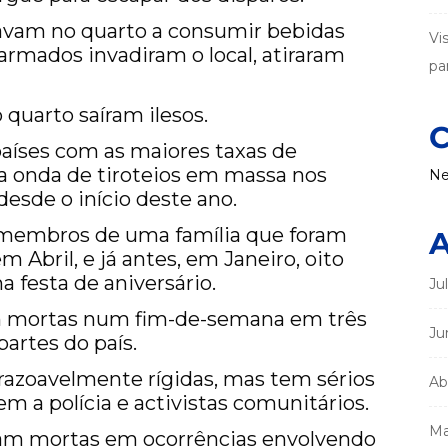
tavam no quarto a consumir bebidas
Vi
armados invadiram o local, atiraram
par
quarto saíram ilesos.
C
 países com as maiores taxas de
 onda de tiroteios em massa nos
Ne
desde o início deste ano.
 membros de uma família que foram
A
Abril, e já antes, em Janeiro, oito
 festa de aniversário.
Ju
am mortas num fim-de-semana em três
Ju
partes do país.
 razoavelmente rígidas, mas tem sérios
Ab
m a polícia e activistas comunitários.
Ma
ram mortas em ocorrências envolvendo