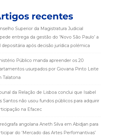
rtigos recentes
nselho Superior da Magistratura Judicial
pede entrega da gestão do ‘Novo São Paulo’ a
el depositária após decisão jurídica polémica
nistério Público manda apreender os 20
artamentos usurpados por Giovana Pinto Leite
 Talatona
ibunal da Relação de Lisboa conclui que Isabel
s Santos não usou fundos públicos para adquirir
rticipação na Efacec
reógrafa angolana Aneth Silva em Abidjan para
rticipar do ‘Mercado das Artes Perfomantivas’