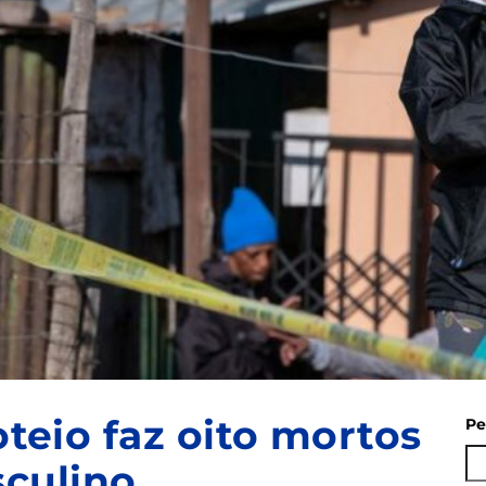
roteio faz oito mortos
Pe
culino