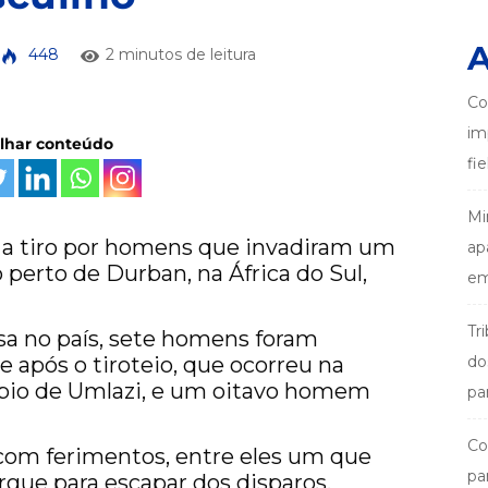
A
448
2 minutos de leitura
Co
im
ilhar conteúdo
fi
Mi
 a tiro por homens que invadiram um
ap
perto de Durban, na África do Sul,
em
Tr
sa no país, sete homens foram
após o tiroteio, que ocorreu na
do
pio de Umlazi, e um oitavo homem
pa
Co
 com ferimentos, entre eles um que
pa
ergue para escapar dos disparos.