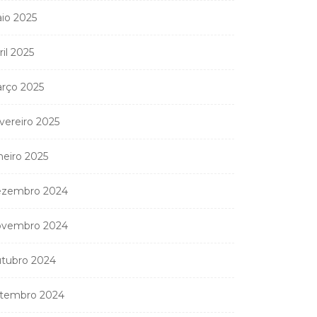
io 2025
onselho Superior da
ril 2025
gistratura Judicial
pede entrega...
rço 2025
15 de Julho, 2026
vereiro 2025
neiro 2025
zembro 2024
Ministério Público
vembro 2024
manda apreender os 2
apartamentos...
tubro 2024
11 de Junho, 2026
tembro 2024