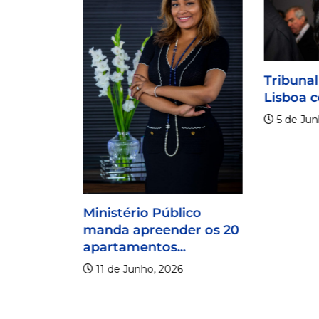
rior da
udicial
Tribunal
...
Lisboa c
5 de Jun
Ministério Público
manda apreender os 20
apartamentos...
11 de Junho, 2026