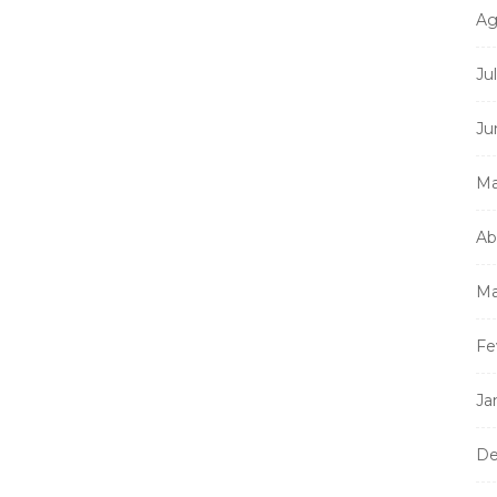
Ag
Ju
Ju
Ma
Ab
Ma
Fe
Ja
De