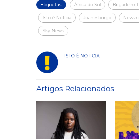
Etiquetas:
África do Sul
Brigadeiro 
Isto é Notícia
Joanesburgo
Newzro
Sky News
ISTO É NOTICIA
Artigos Relacionados