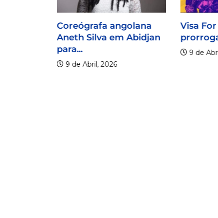
Coreógrafa angolana
Visa For
Aneth Silva em Abidjan
prorroga
para...
9 de Abri
9 de Abril, 2026
lico
er os 20
.
6