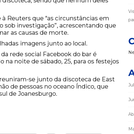
 discoteca, sendo que nenhum deles
Vi
 à Reuters que “as circunstâncias em
par
o sob investigação”, acrescentando que
nar as causas de morte.
C
ilhadas imagens junto ao local.
Ne
 da rede social Facebook do bar é
o na noite de sábado, 25, para os festejos
A
 reuniram-se junto da discoteca de East
Ju
o de pessoas no oceano Índico, que
 sul de Joanesburgo.
Ju
Ab
Ma