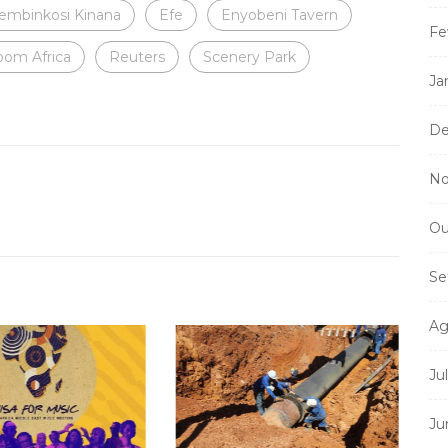
Tembinkosi Kinana
Efe
Enyobeni Tavern
Fe
om Africa
Reuters
Scenery Park
Ja
De
No
Ou
Se
Ag
Ju
Ju