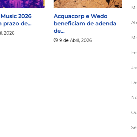
Ma
 Music 2026
Acquacorp e Wedo
Ab
 prazo de...
beneficiam de adenda
de...
l, 2026
Ma
9 de Abril, 2026
Fe
Ja
Mi
m
De
a
No
Ou
Se