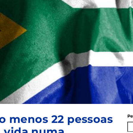
elo menos 22 pessoas
Pe
 vida numa