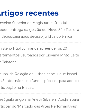
rtigos recentes
nselho Superior da Magistratura Judicial
pede entrega da gestão do ‘Novo São Paulo’ a
el depositária após decisão jurídica polémica
nistério Público manda apreender os 20
artamentos usurpados por Giovana Pinto Leite
 Talatona
ibunal da Relação de Lisboa conclui que Isabel
s Santos não usou fundos públicos para adquirir
rticipação na Efacec
reógrafa angolana Aneth Silva em Abidjan para
rticipar do ‘Mercado das Artes Perfomantivas’