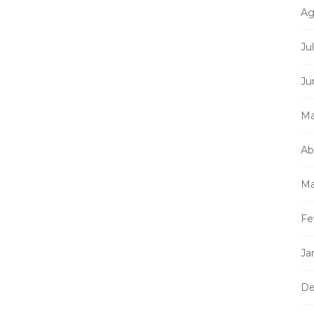
Ag
Ju
Ju
Ma
Ab
Ma
Fe
Ja
De