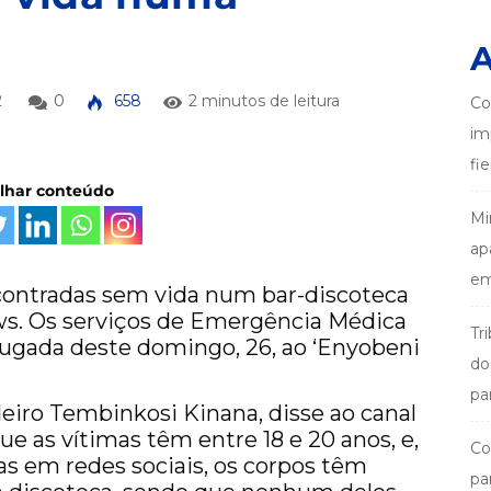
A
2
0
658
2 minutos de leitura
Co
im
fi
ilhar conteúdo
Mi
ap
em
ontradas sem vida num bar-discoteca
ews. Os serviços de Emergência Médica
Tr
ugada deste domingo, 26, ao ‘Enyobeni
do
pa
adeiro Tembinkosi Kinana, disse ao canal
e as vítimas têm entre 18 e 20 anos, e,
Co
s em redes sociais, os corpos têm
pa