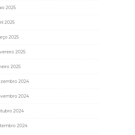
io 2025
Coreógrafa angolana
ril 2025
Aneth Silva em Abidjan
para...
rço 2025
9 de Abril, 2026
vereiro 2025
neiro 2025
nistério Público
anda apreender os 20
zembro 2024
partamentos...
11 de Junho, 2026
vembro 2024
tubro 2024
tembro 2024