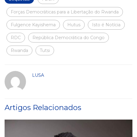
Forças Democráticas para a Libertação do Rwanda
Fulgence Kayishema
Hutus
Isto é Notícia
RDC
República Democrática do Congo
Rwanda
Tutsi
LUSA
Artigos Relacionados