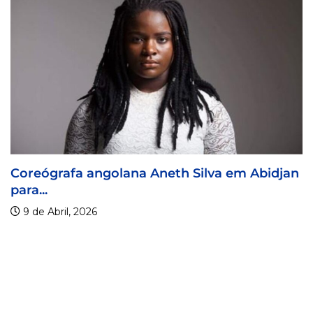
grafa angolana Aneth Silva em Abidjan
Visa F
9 de A
bril, 2026