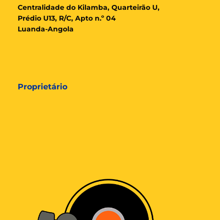
Cent
ralidade
do Kilamba, Quarteirão U,
Prédio U13, R/C, Apto n.º 04
Luanda-Angola
Proprietário