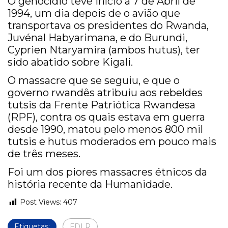
O genocídio teve início a 7 de Abril de
1994, um dia depois de o avião que
transportava os presidentes do Rwanda,
Juvénal Habyarimana, e do Burundi,
Cyprien Ntaryamira (ambos hutus), ter
sido abatido sobre Kigali.
O massacre que se seguiu, e que o
governo rwandês atribuiu aos rebeldes
tutsis da Frente Patriótica Rwandesa
(RPF), contra os quais estava em guerra
desde 1990, matou pelo menos 800 mil
tutsis e hutus moderados em pouco mais
de três meses.
Foi um dos piores massacres étnicos da
história recente da Humanidade.
Post Views:
407
Etiquetas:
FDLR