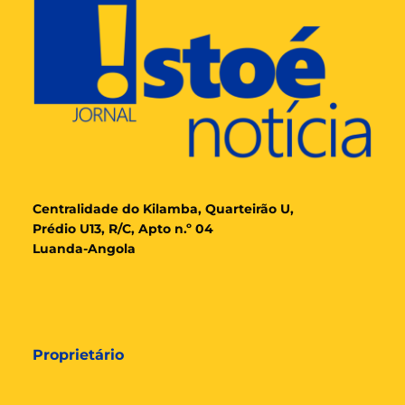
Cent
ralidade
do Kilamba, Quarteirão U,
Prédio U13, R/C, Apto n.º 04
Luanda-Angola
Proprietário