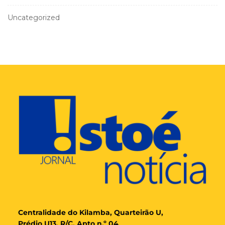
Uncategorized
Cent
ralidade
do Kilamba, Quarteirão U,
Prédio U13, R/C, Apto n.º 04