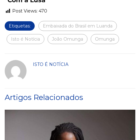
*Com a Lusa
Post Views:
470
Etiquetas:
Embaixada do Brasil em Luanda
Isto é Notícia
João Omunga
Omunga
ISTO É NOTÍCIA
Artigos Relacionados