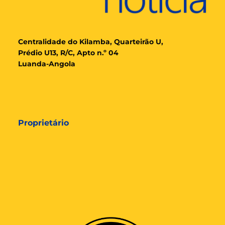
Cent
ralidade
do Kilamba, Quarteirão U,
Prédio U13, R/C, Apto n.º 04
Luanda-Angola
Proprietário