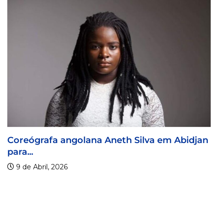
a angolana Aneth Silva em Abidjan
Visa For M
9 de Abril, 
2026