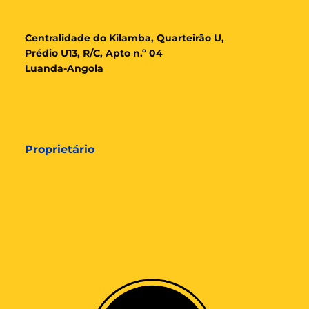
Cent
ralidade
do Kilamba, Quarteirão U,
Prédio U13, R/C, Apto n.º 04
Luanda-Angola
Proprietário