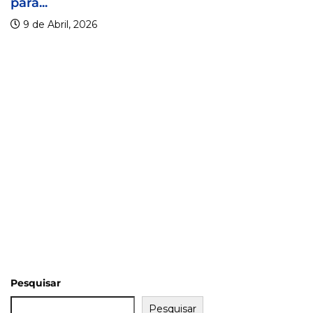
9 de Abril, 20
26
Pesquisar
Pesquisar