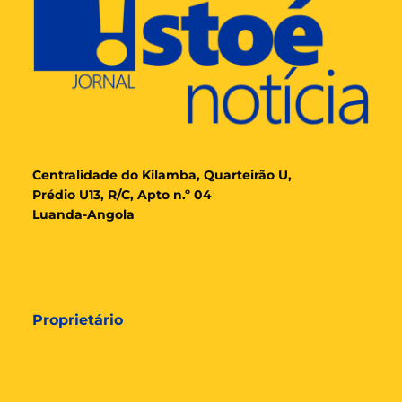
Cent
ralidade
do Kilamba, Quarteirão U,
Prédio U13, R/C, Apto n.º 04
Luanda-Angola
Proprietário