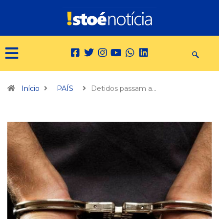
Início
PAÍS
Detidos passam a…