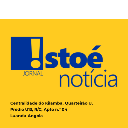
Cent
ralidade
do Kilamba, Quarteirão U,
Prédio U13, R/C, Apto n.º 04
Luanda-Angola