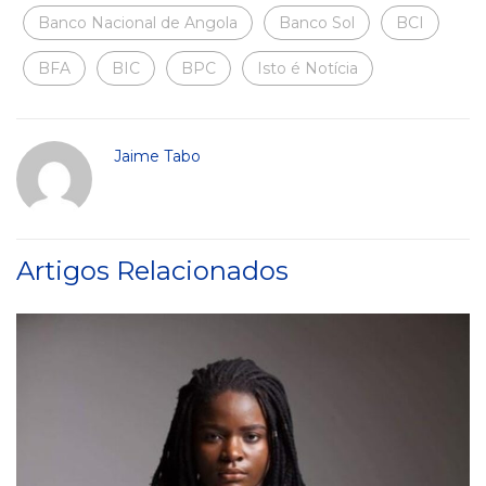
Banco Nacional de Angola
Banco Sol
BCI
BFA
BIC
BPC
Isto é Notícia
Jaime Tabo
Artigos Relacionados