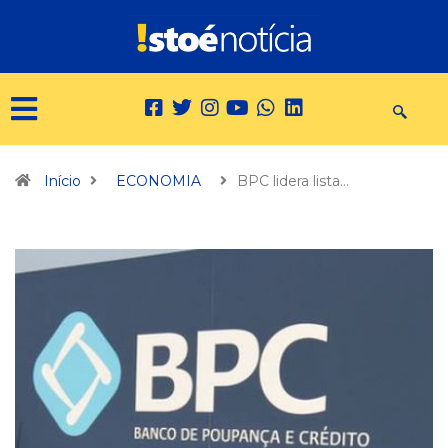
Início
ECONOMIA
BPC lidera lista…