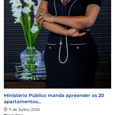
Tribunal da R
5 de Junho, 20
úblico manda apreender os 20
..
26