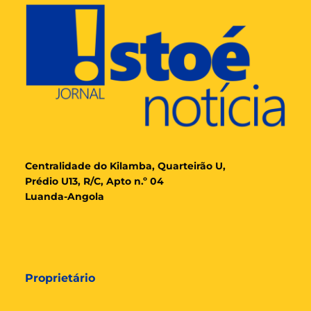
Cent
ralidade
do Kilamba, Quarteirão U,
Prédio U13, R/C, Apto n.º 04
Luanda-Angola
Proprietário