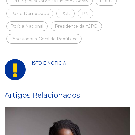
Lei Orgânica sobre as Eleições Gerais
LOEG
Paz e Democracia
PGR
PN
Polícia Nacional
Presidente da AJPD
Procuradoria-Geral da República
ISTO É NOTICIA
Artigos Relacionados