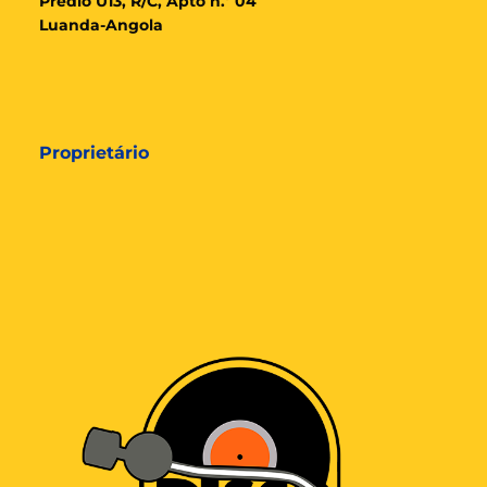
Prédio U13, R/C, Apto n.º 04
Luanda-Angola
Proprietário