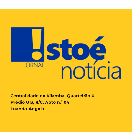
Cent
ralidade
do Kilamba, Quarteirão U,
Prédio U13, R/C, Apto n.º 04
Luanda-Angola