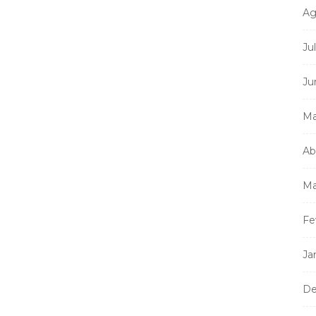
Ag
Ju
Mi
m
Ju
a
Ma
Ab
Ma
Fe
Ja
De