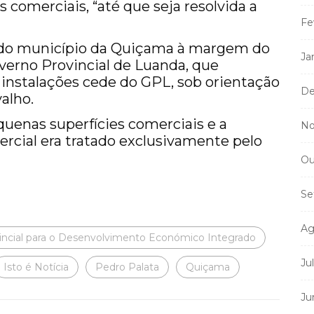
s comerciais, “até que seja resolvida a
Fe
o do município da Quiçama à margem do
Ja
Governo Provincial de Luanda, que
instalações cede do GPL, sob orientação
De
alho.
quenas superfícies comerciais e a
No
ercial era tratado exclusivamente pelo
Ou
Se
Ag
incial para o Desenvolvimento Económico Integrado
Ju
Isto é Notícia
Pedro Palata
Quiçama
Ju