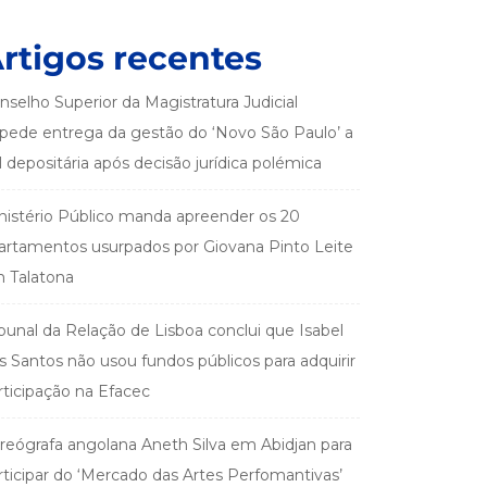
rtigos recentes
nselho Superior da Magistratura Judicial
pede entrega da gestão do ‘Novo São Paulo’ a
el depositária após decisão jurídica polémica
nistério Público manda apreender os 20
artamentos usurpados por Giovana Pinto Leite
 Talatona
ibunal da Relação de Lisboa conclui que Isabel
s Santos não usou fundos públicos para adquirir
rticipação na Efacec
reógrafa angolana Aneth Silva em Abidjan para
rticipar do ‘Mercado das Artes Perfomantivas’