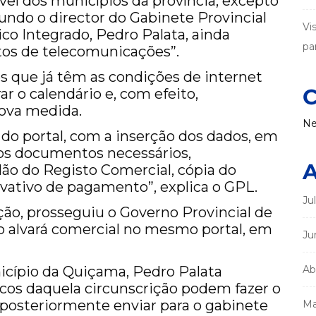
vel dos municípios da província, excepto
ndo o director do Gabinete Provincial
Vi
o Integrado, Pedro Palata, ainda
par
tos de telecomunicações”.
 que já têm as condições de internet
C
ar o calendário e, com efeito,
ova medida.
Ne
a do portal, com a inserção dos dados, em
os documentos necessários,
A
ão do Registo Comercial, cópia do
vativo de pagamento”, explica o GPL.
Ju
ão, prosseguiu o Governo Provincial de
o alvará comercial no mesmo portal, em
Ju
icípio da Quiçama, Pedro Palata
Ab
cos daquela circunscrição podem fazer o
 e posteriormente enviar para o gabinete
Ma