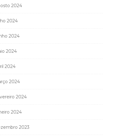
osto 2024
lho 2024
nistério Público
anda apreender os 20
nho 2024
partamentos...
11 de Junho, 2026
io 2024
ril 2024
rço 2024
vereiro 2024
neiro 2024
zembro 2023