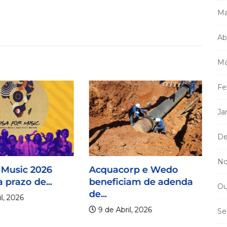
Ma
Ab
Ma
Fe
Ja
De
No
 Music 2026
Acquacorp e Wedo
 prazo de...
beneficiam de adenda
Ou
de...
l, 2026
9 de Abril, 2026
Se