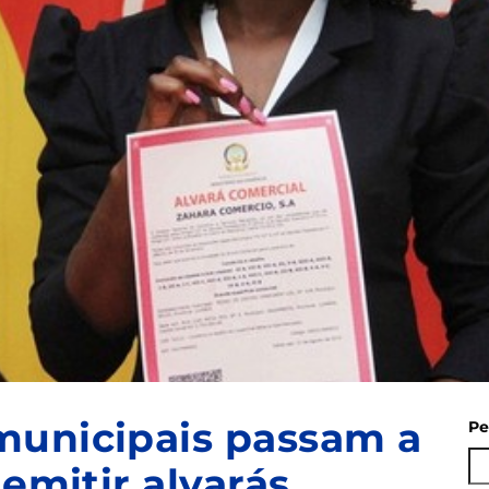
municipais passam a
Pe
 emitir alvarás