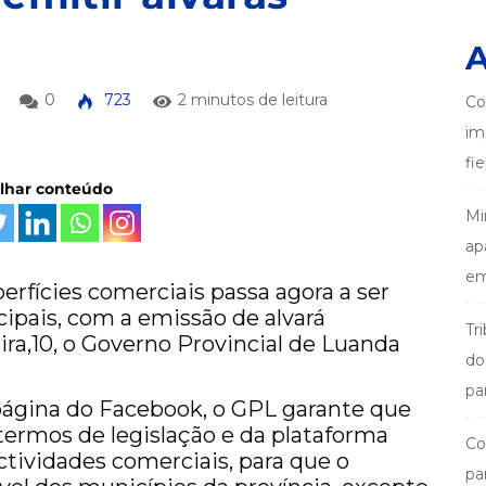
A
0
723
2 minutos de leitura
Co
im
fi
ilhar conteúdo
Mi
ap
em
rfícies comerciais passa agora a ser
ipais, com a emissão de alvará
Tr
ira,10, o Governo Provincial de Luanda
do
pa
página do Facebook, o GPL garante que
termos de legislação e da plataforma
Co
ctividades comerciais, para que o
pa