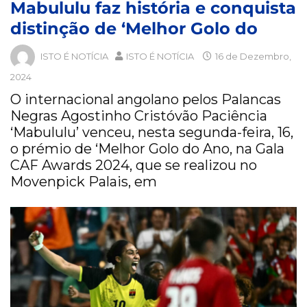
Mabululu faz história e conquista
distinção de ‘Melhor Golo do
ISTO É NOTÍCIA
ISTO É NOTÍCIA
16 de Dezembro,
2024
O internacional angolano pelos Palancas
Negras Agostinho Cristóvão Paciência
‘Mabululu’ venceu, nesta segunda-feira, 16,
o prémio de ‘Melhor Golo do Ano, na Gala
CAF Awards 2024, que se realizou no
Movenpick Palais, em