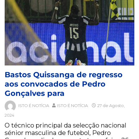
Bastos Quissanga de regresso
aos convocados de Pedro
Gonçalves para
ISTO É NOTÍCIA
ISTO É NOTÍCIA
27 de Agosto,
2024
O técnico principal da selecção nacional
sénior masculina de futebol, Pedro