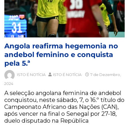
Angola reafirma hegemonia no
andebol feminino e conquista
pela 5.ª
ISTO É NOTÍCIA
ISTO É NOTÍCIA
7 de Dezembro,
2024
A selecção angolana feminina de andebol
conquistou, neste sábado, 7, o 16.º título do
Campeonato Africano das Nações (CAN),
após vencer na final o Senegal por 27-18,
duelo disputado na República