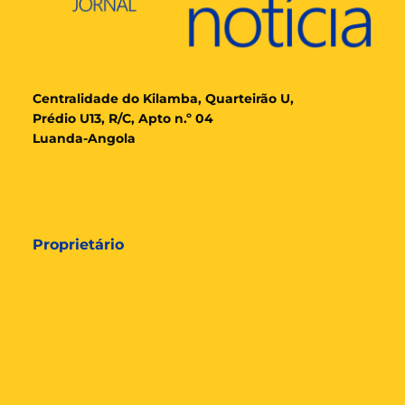
Cent
ralidade
do Kilamba, Quarteirão U,
Prédio U13, R/C, Apto n.º 04
Luanda-Angola
Proprietário